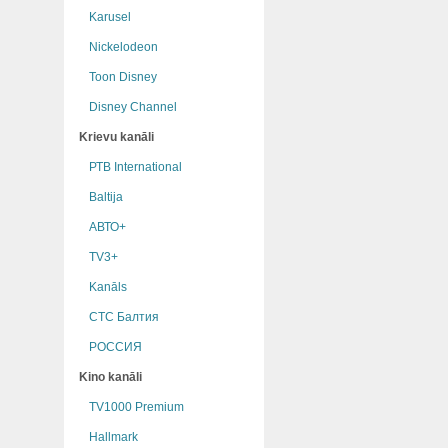
Karusel
Nickelodeon
Toon Disney
Disney Channel
Krievu kanāli
РТB International
Baltija
АВТО+
TV3+
Kanāls
СТС Балтия
РОССИЯ
Kino kanāli
TV1000 Premium
Hallmark