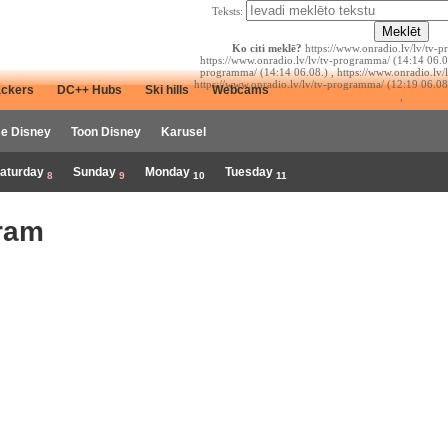
Teksts:
Ko citi meklē?
https://www.onradio.lv/lv/tv-p
https://www.onradio.lv/lv/tv-programma/ (14:14 06.08
programma/ (14:14 06.08.) , https://www.onradio.lv/
https://www.onradio.lv/lv/tv-programma/ (12:19 06.08
ackers
DC++ Hubs
Ski hills
Webcams
,
e Disney
Toon Disney
Karusel
aturday
Sunday
Monday
Tuesday
8
9
10
11
ram