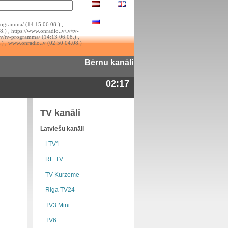
rogramma/ (14:15 06.08.) ,
.) , https://www.onradio.lv/lv/tv-
lv/tv-programma/ (14:13 06.08.) ,
.) , www.onradio.lv (02:50 04.08.)
Bērnu kanāli
02:17
TV kanāli
Latviešu kanāli
LTV1
RE:TV
TV Kurzeme
Riga TV24
TV3 Mini
TV6