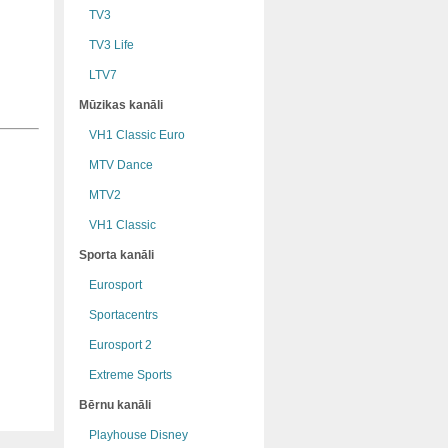
TV3
TV3 Life
LTV7
Mūzikas kanāli
VH1 Classic Euro
MTV Dance
MTV2
VH1 Classic
Sporta kanāli
Eurosport
Sportacentrs
Eurosport 2
Extreme Sports
Bērnu kanāli
Playhouse Disney