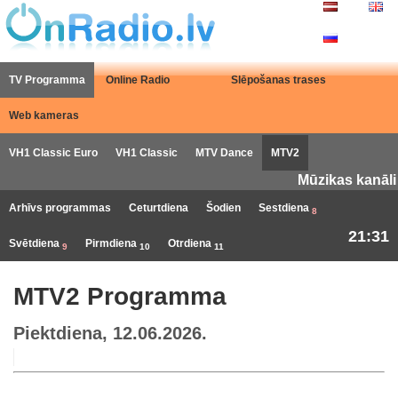
TV Programma
Online Radio
Slēpošanas trases
Web kameras
VH1 Classic Euro
VH1 Classic
MTV Dance
MTV2
Mūzikas kanāli
Arhīvs programmas
Ceturtdiena
Šodien
Sestdiena
8
21:31
Svētdiena
Pirmdiena
Otrdiena
9
10
11
MTV2 Programma
Piektdiena, 12.06.2026.