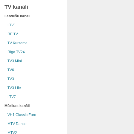
TV kanāli
Latviešu kanāli
LTV1
RE:TV
TV Kurzeme
Riga TV24
TV3 Mini
TV6
TV3
TV3 Life
LTV7
Mūzikas kanāli
VH1 Classic Euro
MTV Dance
MTV2