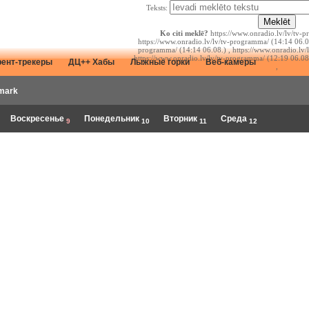
Teksts:
Ko citi meklē?
https://www.onradio.lv/lv/tv-p
https://www.onradio.lv/lv/tv-programma/ (14:14 06.08
programma/ (14:14 06.08.) , https://www.onradio.lv/
https://www.onradio.lv/lv/tv-programma/ (12:19 06.08
рент-трекеры
ДЦ++ Хабы
Лыжные горки
Веб-камеры
,
mark
Воскресенье
Понедельник
Вторник
Среда
9
10
11
12
.