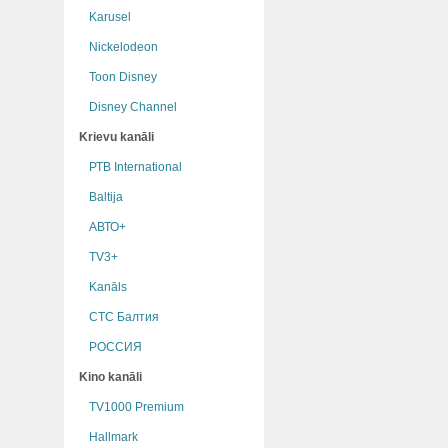
Karusel
Nickelodeon
Toon Disney
Disney Channel
Krievu kanāli
РТB International
Baltija
АВТО+
TV3+
Kanāls
СТС Балтия
РОССИЯ
Kino kanāli
TV1000 Premium
Hallmark