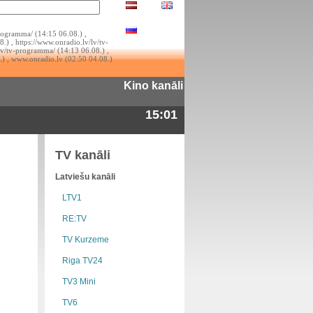
rogramma/ (14:15 06.08.) ,
.) , https://www.onradio.lv/lv/tv-
lv/tv-programma/ (14:13 06.08.) ,
.) , www.onradio.lv (02:50 04.08.)
Kino kanāli
15:01
TV kanāli
Latviešu kanāli
LTV1
RE:TV
TV Kurzeme
Riga TV24
TV3 Mini
TV6