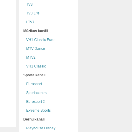
TV3
TV3 Life
LTV7
Mūzikas kanāli
VH1 Classic Euro
MTV Dance
MTV2
VH1 Classic
Sporta kanāli
Eurosport
Sportacentrs
Eurosport 2
Extreme Sports
Bērnu kanāli
Playhouse Disney