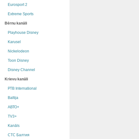
Eurosport 2
Extreme Sports
Bērnu kanāli
Playhouse Disney
Karusel
Nickelodeon
Toon Disney
Disney Channel
Krievu kanāli
РТB International
Baltija
АВТО+
TV3+
Kanāls
СТС Балтия