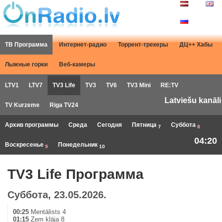
ТВ Программа
Интернет-радио
Торрент-трекеры
ДЦ++ Хабы
Лыжные горки
Веб-камеры
LTV1
LTV7
TV3 Life
TV3
TV6
TV3 Mini
RE:TV
Latviešu kanāli
TV Kurzeme
Riga TV24
Архив программы
Среда
Сегодня
Пятница
Суббота
7
8
04:20
Воскресенье
Понедельник
9
10
TV3 Life Программа
Суббота, 23.05.2026.
00:25
Mentālists 4
01:15
Zem klāja 8