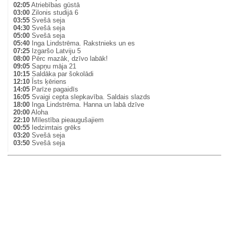
02:05
Atriebības gūstā
03:00
Zilonis studijā 6
03:55
Svešā seja
04:30
Svešā seja
05:00
Svešā seja
05:40
Inga Lindstrēma. Rakstnieks un es
07:25
Izgaršo Latviju 5
08:00
Pērc mazāk, dzīvo labāk!
09:05
Sapņu māja 21
10:15
Saldāka par šokolādi
12:10
Īsts ķēriens
14:05
Parīze pagaidīs
16:05
Svaigi cepta slepkavība. Saldais slazds
18:00
Inga Lindstrēma. Hanna un labā dzīve
20:00
Aloha
22:10
Mīlestība pieaugušajiem
00:55
Iedzimtais grēks
03:20
Svešā seja
03:50
Svešā seja