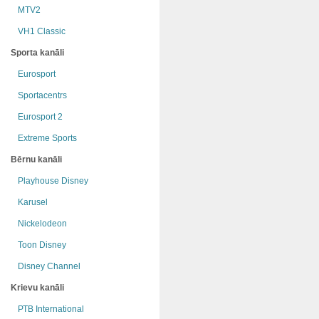
MTV2
VH1 Classic
Sporta kanāli
Eurosport
Sportacentrs
Eurosport 2
Extreme Sports
Bērnu kanāli
Playhouse Disney
Karusel
Nickelodeon
Toon Disney
Disney Channel
Krievu kanāli
РТB International