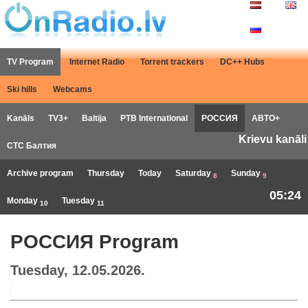
TV Program
Internet Radio
Torrent trackers
DC++ Hubs
Ski hills
Webcams
Kanāls
TV3+
Baltija
РТB International
РОССИЯ
АВТО+
Krievu kanāli
СТС Балтия
Archive program
Thursday
Today
Saturday
Sunday
8
9
05:24
Monday
Tuesday
10
11
РОССИЯ Program
Tuesday, 12.05.2026.