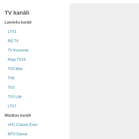
TV kanāli
Latviešu kanāli
LTV1
RE:TV
TV Kurzeme
Riga TV24
TV3 Mini
TV6
TV3
TV3 Life
LTV7
Mūzikas kanāli
VH1 Classic Euro
MTV Dance