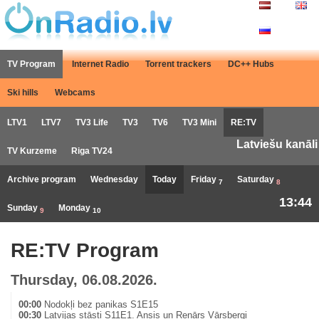
TV Program
Internet Radio
Torrent trackers
DC++ Hubs
Ski hills
Webcams
LTV1
LTV7
TV3 Life
TV3
TV6
TV3 Mini
RE:TV
Latviešu kanāli
TV Kurzeme
Riga TV24
Archive program
Wednesday
Today
Friday
Saturday
7
8
13:44
Sunday
Monday
9
10
RE:TV Program
Thursday, 06.08.2026.
00:00
Nodokļi bez panikas S1E15
00:30
Latvijas stāsti S11E1. Ansis un Renārs Vārsbergi