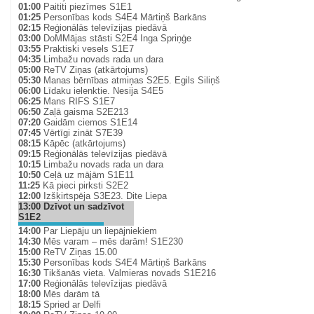
01:00
Paititi piezīmes S1E1
01:25
Personības kods S4E4 Mārtiņš Barkāns
02:15
Reģionālās televīzijas piedāvā
03:00
DoMMājas stāsti S2E4 Inga Spriņģe
03:55
Praktiski vesels S1E7
04:35
Limbažu novads rada un dara
05:00
ReTV Ziņas (atkārtojums)
05:30
Manas bērnības atmiņas S2E5. Egils Siliņš
06:00
Līdaku ielenktie. Nesija S4E5
06:25
Mans RIFS S1E7
06:50
Zaļā gaisma S2E213
07:20
Gaidām ciemos S1E14
07:45
Vērtīgi zināt S7E39
08:15
Kāpēc (atkārtojums)
09:15
Reģionālās televīzijas piedāvā
10:15
Limbažu novads rada un dara
10:50
Ceļā uz mājām S1E11
11:25
Kā pieci pirksti S2E2
12:00
Izšķirtspēja S3E23. Dite Liepa
13:00
Dzīvot un sadzīvot
S1E2
14:00
Par Liepāju un liepājniekiem
14:30
Mēs varam – mēs darām! S1E230
15:00
ReTV Ziņas 15.00
15:30
Personības kods S4E4 Mārtiņš Barkāns
16:30
Tikšanās vieta. Valmieras novads S1E216
17:00
Reģionālās televīzijas piedāvā
18:00
Mēs darām tā
18:15
Spried ar Delfi