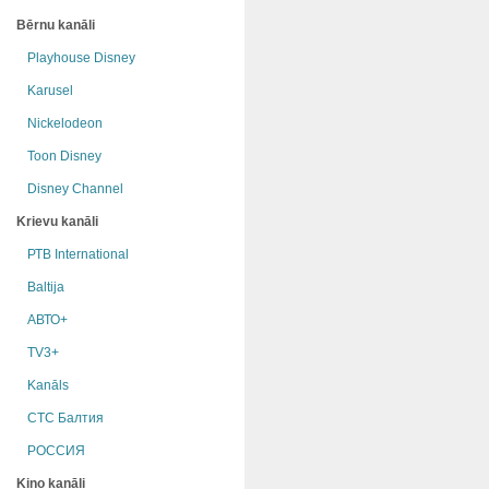
Bērnu kanāli
Playhouse Disney
Karusel
Nickelodeon
Toon Disney
Disney Channel
Krievu kanāli
РТB International
Baltija
АВТО+
TV3+
Kanāls
СТС Балтия
РОССИЯ
Kino kanāli