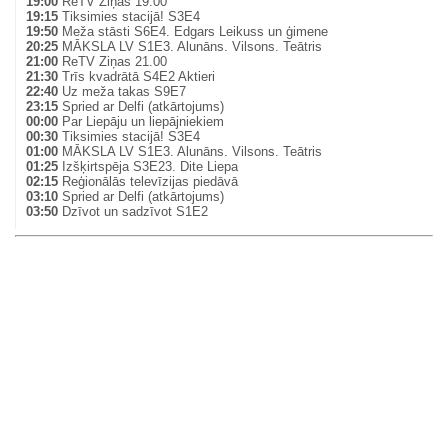
19:00
ReTV Ziņas 19.00
19:15
Tiksimies stacijā! S3E4
19:50
Meža stāsti S6E4. Edgars Leikuss un ģimene
20:25
MĀKSLA LV S1E3. Alunāns. Vilsons. Teātris
21:00
ReTV Ziņas 21.00
21:30
Trīs kvadrātā S4E2 Aktieri
22:40
Uz meža takas S9E7
23:15
Spried ar Delfi (atkārtojums)
00:00
Par Liepāju un liepājniekiem
00:30
Tiksimies stacijā! S3E4
01:00
MĀKSLA LV S1E3. Alunāns. Vilsons. Teātris
01:25
Izšķirtspēja S3E23. Dite Liepa
02:15
Reģionālās televīzijas piedāvā
03:10
Spried ar Delfi (atkārtojums)
03:50
Dzīvot un sadzīvot S1E2