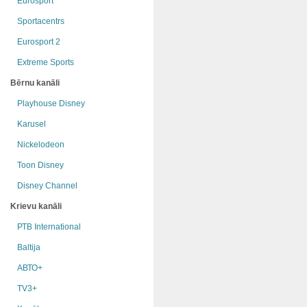
Eurosport
Sportacentrs
Eurosport 2
Extreme Sports
Bērnu kanāli
Playhouse Disney
Karusel
Nickelodeon
Toon Disney
Disney Channel
Krievu kanāli
РТB International
Baltija
АВТО+
TV3+