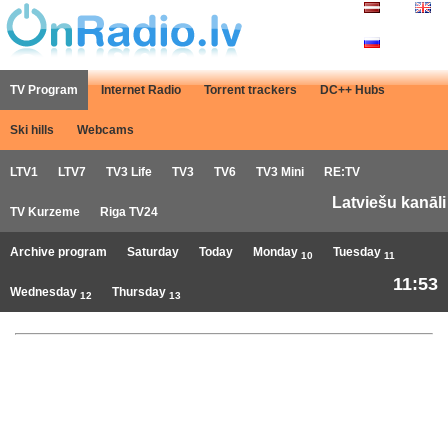
TV Program
Internet Radio
Torrent trackers
DC++ Hubs
Ski hills
Webcams
LTV1
LTV7
TV3 Life
TV3
TV6
TV3 Mini
RE:TV
Latviešu kanāli
TV Kurzeme
Riga TV24
Archive program
Saturday
Today
Monday
Tuesday
10
11
11:53
Wednesday
Thursday
12
13