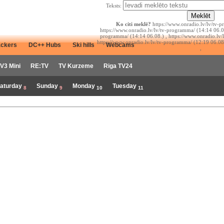
Teksts:
Ko citi meklē?
https://www.onradio.lv/lv/tv-p
https://www.onradio.lv/lv/tv-programma/ (14:14 06.08
programma/ (14:14 06.08.) , https://www.onradio.lv/
https://www.onradio.lv/lv/tv-programma/ (12:19 06.08
ackers
DC++ Hubs
Ski hills
Webcams
,
V3 Mini
RE:TV
TV Kurzeme
Riga TV24
aturday
Sunday
Monday
Tuesday
8
9
10
11