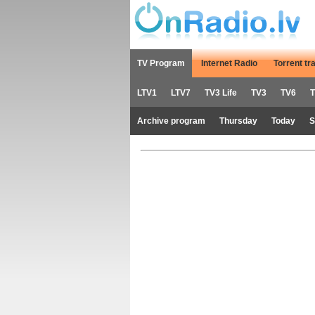
TV Program
Internet Radio
Torrent tr
LTV1
LTV7
TV3 Life
TV3
TV6
T
Archive program
Thursday
Today
S