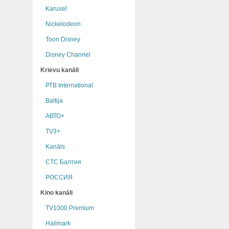
Karusel
Nickelodeon
Toon Disney
Disney Channel
Krievu kanāli
РТB International
Baltija
АВТО+
TV3+
Kanāls
СТС Балтия
РОССИЯ
Kino kanāli
TV1000 Premium
Hallmark