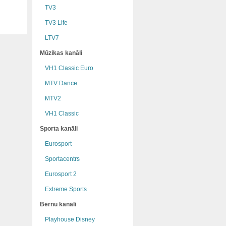
TV3
TV3 Life
LTV7
Mūzikas kanāli
VH1 Classic Euro
MTV Dance
MTV2
VH1 Classic
Sporta kanāli
Eurosport
Sportacentrs
Eurosport 2
Extreme Sports
Bērnu kanāli
Playhouse Disney