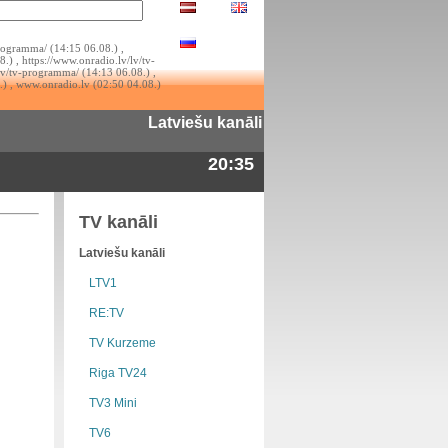
rogramma/ (14:15 06.08.) ,
.) , https://www.onradio.lv/lv/tv-
lv/tv-programma/ (14:13 06.08.) ,
.) , www.onradio.lv (02:50 04.08.)
Latviešu kanāli
20:35
TV kanāli
Latviešu kanāli
LTV1
RE:TV
TV Kurzeme
Riga TV24
TV3 Mini
TV6