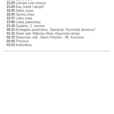
21:05
Latvijas Loto izlozes
21:20
Kas notiek Latvijā?
22:45
Nakts ziņas
22:55
Sporta ziņas
22:57
Laika ziņas
23:00
Lielās patiesības
23:30
Garainis. 2. sezona
00:15
Aizliegtais paņēmiens. Operācija “Aizmirstā demence”
01:15
Ābols upē. Mākslas filma. Atjaunotā versija
02:35
Dziesmas ceļš. Jānim Peteram - 85. Kurzeme
02:45
Province
03:15
Kultūrdeva