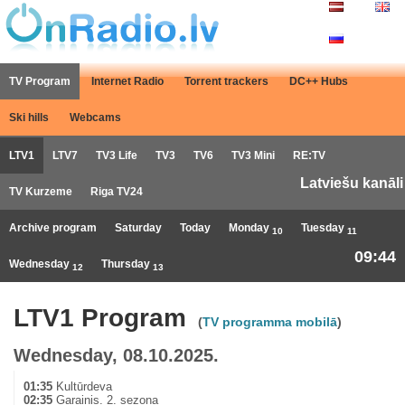
TV Program
Internet Radio
Torrent trackers
DC++ Hubs
Ski hills
Webcams
LTV1
LTV7
TV3 Life
TV3
TV6
TV3 Mini
RE:TV
Latviešu kanāli
TV Kurzeme
Riga TV24
Archive program
Saturday
Today
Monday
Tuesday
10
11
09:44
Wednesday
Thursday
12
13
LTV1 Program
(
TV programma mobilā
)
Wednesday, 08.10.2025.
01:35
Kultūrdeva
02:35
Garainis. 2. sezona