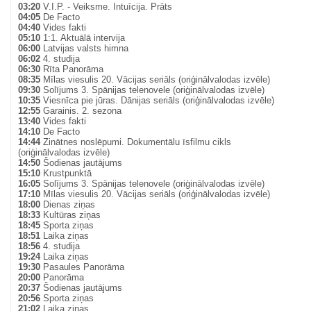
03:20
V.I.P. - Veiksme. Intuīcija. Prāts
04:05
De Facto
04:40
Vides fakti
05:10
1:1. Aktuālā intervija
06:00
Latvijas valsts himna
06:02
4. studija
06:30
Rīta Panorāma
08:35
Mīlas viesulis 20. Vācijas seriāls (oriģinālvalodas izvēle)
09:30
Solījums 3. Spānijas telenovele (oriģinālvalodas izvēle)
10:35
Viesnīca pie jūras. Dānijas seriāls (oriģinālvalodas izvēle)
12:55
Garainis. 2. sezona
13:40
Vides fakti
14:10
De Facto
14:44
Zinātnes noslēpumi. Dokumentālu īsfilmu cikls
(oriģinālvalodas izvēle)
14:50
Šodienas jautājums
15:10
Krustpunktā
16:05
Solījums 3. Spānijas telenovele (oriģinālvalodas izvēle)
17:10
Mīlas viesulis 20. Vācijas seriāls (oriģinālvalodas izvēle)
18:00
Dienas ziņas
18:33
Kultūras ziņas
18:45
Sporta ziņas
18:51
Laika ziņas
18:56
4. studija
19:24
Laika ziņas
19:30
Pasaules Panorāma
20:00
Panorāma
20:37
Šodienas jautājums
20:56
Sporta ziņas
21:02
Laika ziņas