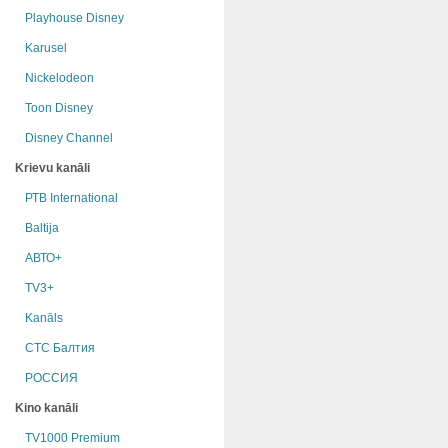
Playhouse Disney
Karusel
Nickelodeon
Toon Disney
Disney Channel
Krievu kanāli
РТB International
Baltija
АВТО+
TV3+
Kanāls
СТС Балтия
РОССИЯ
Kino kanāli
TV1000 Premium