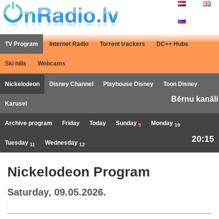
TV Program
Internet Radio
Torrent trackers
DC++ Hubs
Ski hills
Webcams
Nickelodeon
Disney Channel
Playhouse Disney
Toon Disney
Bērnu kanāli
Karusel
Archive program
Friday
Today
Sunday
Monday
9
10
20:15
Tuesday
Wednesday
11
12
Nickelodeon Program
Saturday, 09.05.2026.