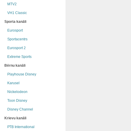
MTV2
VH1 Classic
Sporta kanāli
Eurosport
Sportacentrs
Eurosport 2
Extreme Sports
Bērnu kanāli
Playhouse Disney
Karusel
Nickelodeon
Toon Disney
Disney Channel
Krievu kanāli
РТB International