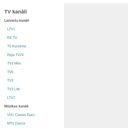
TV kanāli
Latviešu kanāli
LTV1
RE:TV
TV Kurzeme
Riga TV24
TV3 Mini
TV6
TV3
TV3 Life
LTV7
Mūzikas kanāli
VH1 Classic Euro
MTV Dance