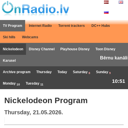
TV Program
Internet Radio
Torrent trackers
DC++ Hubs
Ski hills
Webcams
Nickelodeon
Disney Channel
Playhouse Disney
Toon Disney
Bērnu kanāli
Karusel
Archive program
Thursday
Today
Saturday
Sunday
8
9
10:51
Monday
Tuesday
10
11
Nickelodeon Program
Thursday, 21.05.2026.