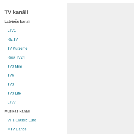
TV kanāli
Latviešu kanāli
LTV1
RE:TV
TV Kurzeme
Riga TV24
TV3 Mini
TV6
TV3
TV3 Life
LTV7
Mūzikas kanāli
VH1 Classic Euro
MTV Dance