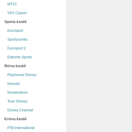
MTV2
VH1 Classic
Sporta kanāli
Eurosport
Sportacentrs
Eurosport 2
Extreme Sports
Bērnu kanāli
Playhouse Disney
Karusel
Nickelodeon
Toon Disney
Disney Channel
Krievu kanāli
РТB International