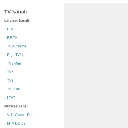
TV kanāli
Latviešu kanāli
LTV1
RE:TV
TV Kurzeme
Riga TV24
TV3 Mini
TV6
TV3
TV3 Life
LTV7
Mūzikas kanāli
VH1 Classic Euro
MTV Dance