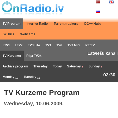
TV Program
Internet Radio
Torrent trackers
DC++ Hubs
Ski hills
Webcams
LTV1
LTV7
TV3 Life
TV3
TV6
TV3 Mini
RE:TV
Latviešu kanāli
TV Kurzeme
Riga TV24
Archive program
Thursday
Today
Saturday
Sunday
8
9
02:30
Monday
Tuesday
10
11
TV Kurzeme Program
Wednesday, 10.06.2009.