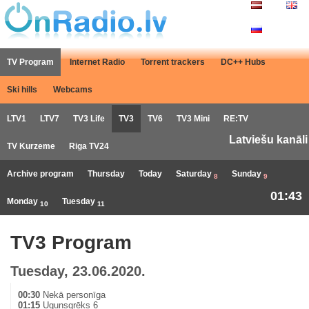
TV Program
Internet Radio
Torrent trackers
DC++ Hubs
Ski hills
Webcams
LTV1
LTV7
TV3 Life
TV3
TV6
TV3 Mini
RE:TV
Latviešu kanāli
TV Kurzeme
Riga TV24
Archive program
Thursday
Today
Saturday
Sunday
8
9
01:43
Monday
Tuesday
10
11
TV3 Program
Tuesday, 23.06.2020.
00:30
Nekā personīga
01:15
Ugunsgrēks 6