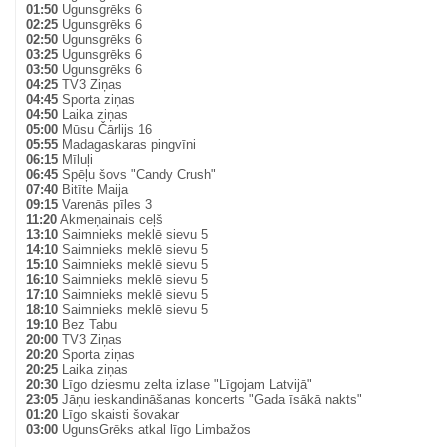
01:50
Ugunsgrēks 6
02:25
Ugunsgrēks 6
02:50
Ugunsgrēks 6
03:25
Ugunsgrēks 6
03:50
Ugunsgrēks 6
04:25
TV3 Ziņas
04:45
Sporta ziņas
04:50
Laika ziņas
05:00
Mūsu Čārlijs 16
05:55
Madagaskaras pingvīni
06:15
Mīluļi
06:45
Spēļu šovs "Candy Crush"
07:40
Bitīte Maija
09:15
Varenās pīles 3
11:20
Akmeņainais ceļš
13:10
Saimnieks meklē sievu 5
14:10
Saimnieks meklē sievu 5
15:10
Saimnieks meklē sievu 5
16:10
Saimnieks meklē sievu 5
17:10
Saimnieks meklē sievu 5
18:10
Saimnieks meklē sievu 5
19:10
Bez Tabu
20:00
TV3 Ziņas
20:20
Sporta ziņas
20:25
Laika ziņas
20:30
Līgo dziesmu zelta izlase "Līgojam Latvijā"
23:05
Jāņu ieskandināšanas koncerts "Gada īsākā nakts"
01:20
Līgo skaisti šovakar
03:00
UgunsGrēks atkal līgo Limbažos