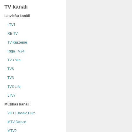
TV kanāli
Latviešu kanāli
LTV1
RE:TV
TV Kurzeme
Riga TV24
TV3 Mini
TV6
TV3
TV3 Life
LTV7
Mūzikas kanāli
VH1 Classic Euro
MTV Dance
MTV2