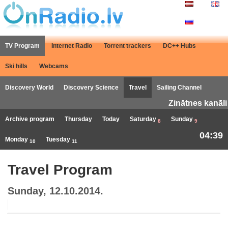
TV Program
Internet Radio
Torrent trackers
DC++ Hubs
Ski hills
Webcams
Discovery World
Discovery Science
Travel
Sailing Channel
Zinātnes kanāli
Archive program
Thursday
Today
Saturday
Sunday
8
9
04:39
Monday
Tuesday
10
11
Travel Program
Sunday, 12.10.2014.