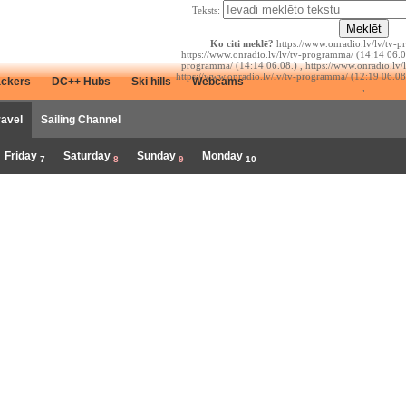
Teksts:
Ko citi meklē?
https://www.onradio.lv/lv/tv-p
https://www.onradio.lv/lv/tv-programma/ (14:14 06.08
programma/ (14:14 06.08.) , https://www.onradio.lv/
https://www.onradio.lv/lv/tv-programma/ (12:19 06.08
ackers
DC++ Hubs
Ski hills
Webcams
,
ravel
Sailing Channel
Friday
Saturday
Sunday
Monday
7
8
9
10