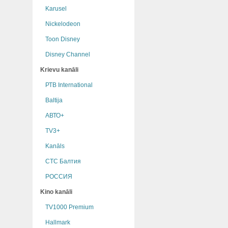
Karusel
Nickelodeon
Toon Disney
Disney Channel
Krievu kanāli
РТB International
Baltija
АВТО+
TV3+
Kanāls
СТС Балтия
РОССИЯ
Kino kanāli
TV1000 Premium
Hallmark