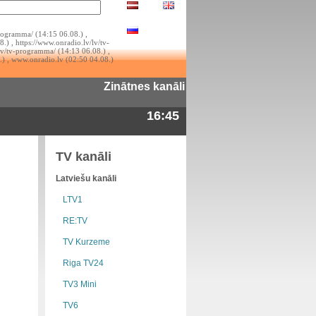
rogramma/ (14:15 06.08.) ,
.) , https://www.onradio.lv/lv/tv-
lv/tv-programma/ (14:13 06.08.) ,
.) , www.onradio.lv (02:50 04.08.)
Zinātnes kanāli
16:45
TV kanāli
Latviešu kanāli
LTV1
RE:TV
TV Kurzeme
Riga TV24
TV3 Mini
TV6