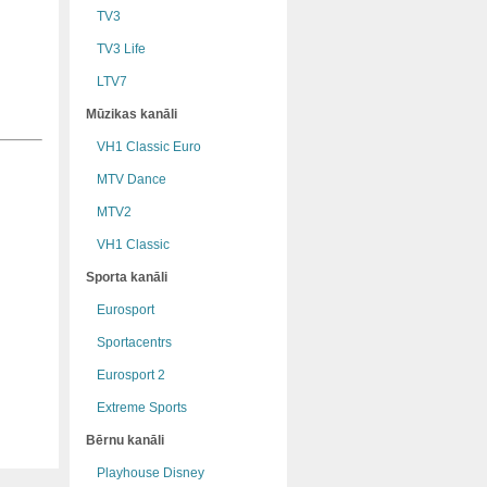
TV3
TV3 Life
LTV7
Mūzikas kanāli
VH1 Classic Euro
MTV Dance
MTV2
VH1 Classic
Sporta kanāli
Eurosport
Sportacentrs
Eurosport 2
Extreme Sports
Bērnu kanāli
Playhouse Disney