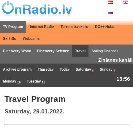
TV Program
Internet Radio
Torrent trackers
DC++ Hubs
Ski hills
Webcams
Discovery World
Discovery Science
Travel
Sailing Channel
Zinātnes kanāli
Archive program
Thursday
Today
Saturday
Sunday
8
9
15:56
Monday
Tuesday
10
11
Travel Program
Saturday, 29.01.2022.