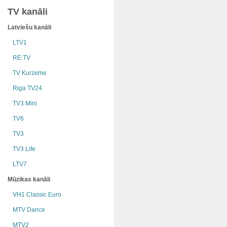
TV kanāli
Latviešu kanāli
LTV1
RE:TV
TV Kurzeme
Riga TV24
TV3 Mini
TV6
TV3
TV3 Life
LTV7
Mūzikas kanāli
VH1 Classic Euro
MTV Dance
MTV2