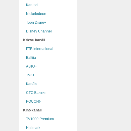
Karusel
Nickelodeon
Toon Disney
Disney Channel
Krievu kanāli
РТB International
Baltija
АВТО+
TV3+
Kanāls
СТС Балтия
РОССИЯ
Kino kanāli
TV1000 Premium
Hallmark