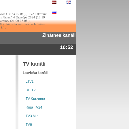
ма (10:23 09.08.) , TV3+ Латвий
us Латвий 4 Октябрь 2024 (10:19
gramma/ (21:00 08.08.) ,
.) , https://www.onradio.lv/lv/tv-
8.) ,
Zinātnes kanāli
10:52
TV kanāli
Latviešu kanāli
LTV1
RE:TV
TV Kurzeme
Riga TV24
TV3 Mini
TV6