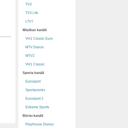
TV3
TV3 Life
LTV7
Mūzikas kanāli
VH1 Classic Euro
MTV Dance
MTV2
VH1 Classic
Sporta kanāli
Eurosport
Sportacentrs
Eurosport 2
Extreme Sports
Bērnu kanāli
Playhouse Disney