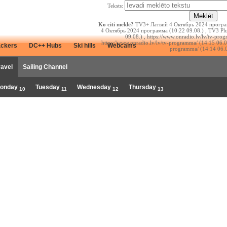
Teksts:
Ko citi meklē?
TV3+ Латвий 4 Октябрь 2024 програм
4 Октябрь 2024 программа (10:22 09.08.) , TV3 Pl
09.08.) , https://www.onradio.lv/lv/tv-pro
https://www.onradio.lv/lv/tv-programma/ (14:15 06.08
ackers
DC++ Hubs
Ski hills
Webcams
programma/ (14:14 06.0
ravel
Sailing Channel
onday
Tuesday
Wednesday
Thursday
10
11
12
13