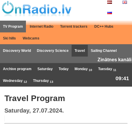
TV Program
Internet Radio
Torrent trackers
DC++ Hubs
Ski hills
Webcams
Discovery World
Discovery Science
Travel
Sailing Channel
Zinātnes kanāli
Archive program
Saturday
Today
Monday
Tuesday
10
11
09:41
Wednesday
Thursday
12
13
Travel Program
Saturday, 27.07.2024.