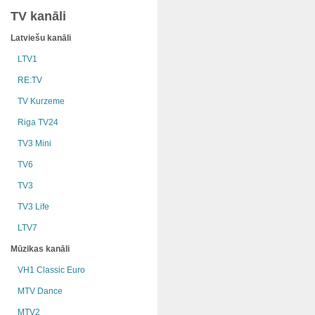
TV kanāli
Latviešu kanāli
LTV1
RE:TV
TV Kurzeme
Riga TV24
TV3 Mini
TV6
TV3
TV3 Life
LTV7
Mūzikas kanāli
VH1 Classic Euro
MTV Dance
MTV2