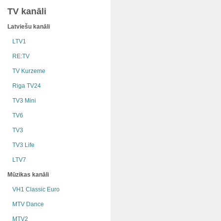
TV kanāli
Latviešu kanāli
LTV1
RE:TV
TV Kurzeme
Riga TV24
TV3 Mini
TV6
TV3
TV3 Life
LTV7
Mūzikas kanāli
VH1 Classic Euro
MTV Dance
MTV2