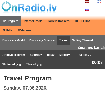
TV Program
Internet Radio
Torrent trackers
DC++ Hubs
Ski hills
Webcams
Discovery World
Discovery Science
Travel
Sailing Channel
Zinātnes kanāli
Archive program
Saturday
Today
Monday
Tuesday
10
11
00:08
Wednesday
Thursday
12
13
Travel Program
Sunday, 07.06.2026.