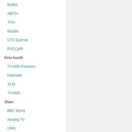
Baltija
АВТО+
TV3+
Kanāls
СТС Балтия
РОССИЯ
Kino kanāli
TV1000 Premium
Hallmark
TCM
TV1000
Ziņas
BBC World
Arirang TV
CNN