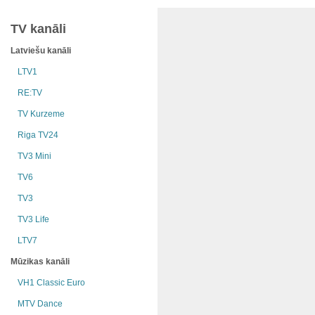
TV kanāli
Latviešu kanāli
LTV1
RE:TV
TV Kurzeme
Riga TV24
TV3 Mini
TV6
TV3
TV3 Life
LTV7
Mūzikas kanāli
VH1 Classic Euro
MTV Dance