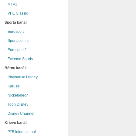
MTV2
VH1 Classic
Sporta kanāli
Eurosport
Sportacentrs
Eurosport 2
Extreme Sports
Bērnu kanāli
Playhouse Disney
Karusel
Nickelodeon
Toon Disney
Disney Channel
Krievu kanāli
РТB International