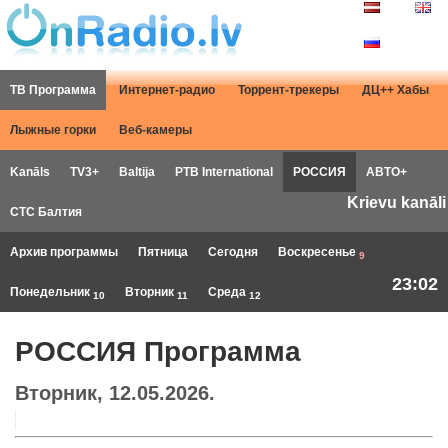
ТВ Программа
Интернет-радио
Торрент-трекеры
ДЦ++ Хабы
Лыжные горки
Веб-камеры
Kanāls
TV3+
Baltija
РТB International
РОССИЯ
АВТО+
Krievu kanāli
СТС Балтия
Архив программы
Пятница
Сегодня
Воскресенье
9
23:02
Понедельник
Вторник
Среда
10
11
12
РОССИЯ Программа
Вторник, 12.05.2026.