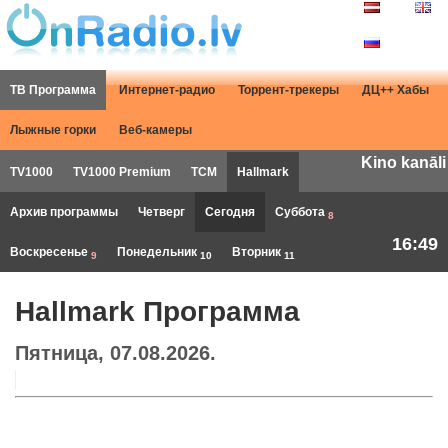
ТВ Программа
Интернет-радио
Торрент-трекеры
ДЦ++ Хабы
Лыжные горки
Веб-камеры
Kino kanāli
TV1000
TV1000 Premium
TCM
Hallmark
Архив программы
Четверг
Сегодня
Суббота
8
16:49
Воскресенье
Понедельник
Вторник
9
10
11
Hallmark Программа
Пятница, 07.08.2026.