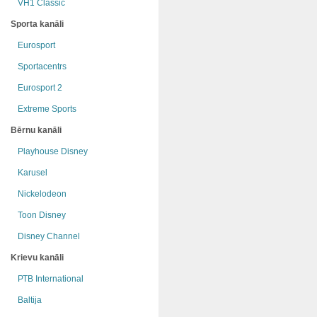
VH1 Classic
Sporta kanāli
Eurosport
Sportacentrs
Eurosport 2
Extreme Sports
Bērnu kanāli
Playhouse Disney
Karusel
Nickelodeon
Toon Disney
Disney Channel
Krievu kanāli
РТB International
Baltija