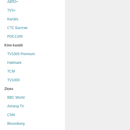
АВТО+
TV3+
Kanāls
СТС Балтия
РОССИЯ
Kino kanāli
TV1000 Premium
Hallmark
TCM
TV1000
Ziņas
BBC World
Arirang TV
CNN
Bloomberg