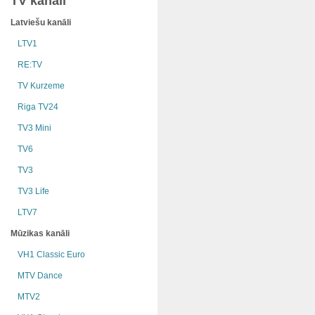
TV kanāli
Latviešu kanāli
LTV1
RE:TV
TV Kurzeme
Riga TV24
TV3 Mini
TV6
TV3
TV3 Life
LTV7
Mūzikas kanāli
VH1 Classic Euro
MTV Dance
MTV2