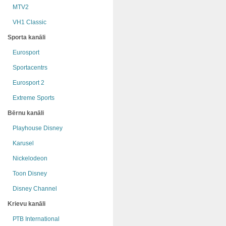
MTV2
VH1 Classic
Sporta kanāli
Eurosport
Sportacentrs
Eurosport 2
Extreme Sports
Bērnu kanāli
Playhouse Disney
Karusel
Nickelodeon
Toon Disney
Disney Channel
Krievu kanāli
РТB International