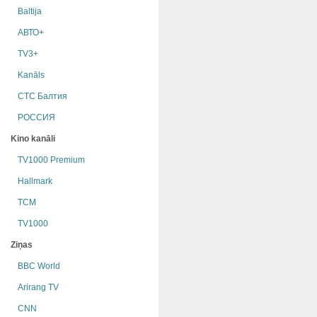
Baltija
АВТО+
TV3+
Kanāls
СТС Балтия
РОССИЯ
Kino kanāli
TV1000 Premium
Hallmark
TCM
TV1000
Ziņas
BBC World
Arirang TV
CNN