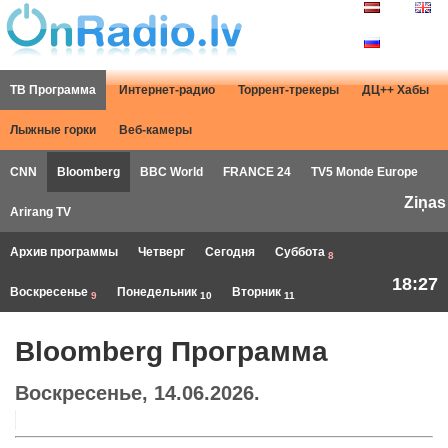
ТВ Программа
Интернет-радио
Торрент-трекеры
ДЦ++ Хабы
Лыжные горки
Веб-камеры
CNN
Bloomberg
BBC World
FRANCE 24
TV5 Monde Europe
Ziņas
Arirang TV
Архив программы
Четверг
Сегодня
Суббота
8
18:27
Воскресенье
Понедельник
Вторник
9
10
11
Bloomberg Программа
Воскресенье, 14.06.2026.