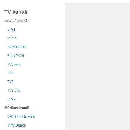
TV kanāli
Latviešu kanāli
LTV1
RE:TV
TV Kurzeme
Riga TV24
TV3 Mini
TV6
TV3
TV3 Life
LTV7
Mūzikas kanāli
VH1 Classic Euro
MTV Dance