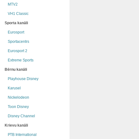
MTV2
VH1 Classic
Sporta kanāli
Eurosport
Sportacentrs
Eurosport 2
Extreme Sports
Bērnu kanāli
Playhouse Disney
Karusel
Nickelodeon
Toon Disney
Disney Channel
Krievu kanāli
РТB International