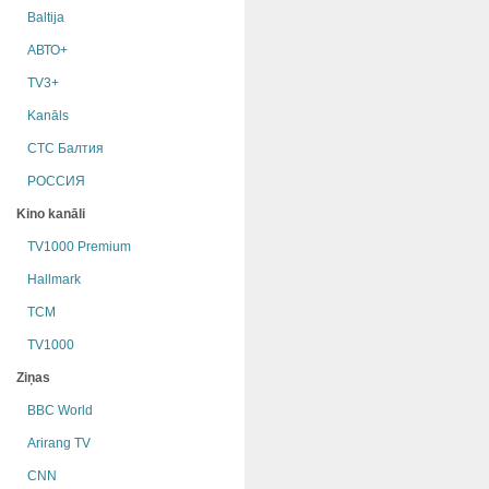
Baltija
АВТО+
TV3+
Kanāls
СТС Балтия
РОССИЯ
Kino kanāli
TV1000 Premium
Hallmark
TCM
TV1000
Ziņas
BBC World
Arirang TV
CNN