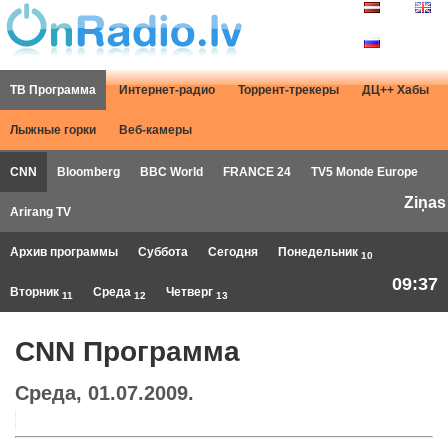
ТВ Программа
Интернет-радио
Торрент-трекеры
ДЦ++ Хабы
Лыжные горки
Веб-камеры
CNN
Bloomberg
BBC World
FRANCE 24
TV5 Monde Europe
Ziņas
Arirang TV
Архив программы
Суббота
Сегодня
Понедельник
10
09:37
Вторник
Среда
Четверг
11
12
13
CNN Программа
Среда, 01.07.2009.