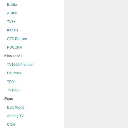
Baltija
АВТО+
TV3+
Kanāls
СТС Балтия
РОССИЯ
Kino kanāli
TV1000 Premium
Hallmark
TCM
TV1000
Ziņas
BBC World
Arirang TV
CNN