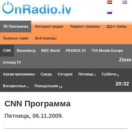
ТВ Программа
Интернет-радио
Торрент-трекеры
ДЦ++ Хабы
Лыжные горки
Веб-камеры
CNN
Bloomberg
BBC World
FRANCE 24
TV5 Monde Europe
Ziņas
Arirang TV
Архив программы
Среда
Сегодня
Пятница
Суббота
7
8
20:32
Воскресенье
Понедельник
9
10
CNN Программа
Пятница, 06.11.2009.