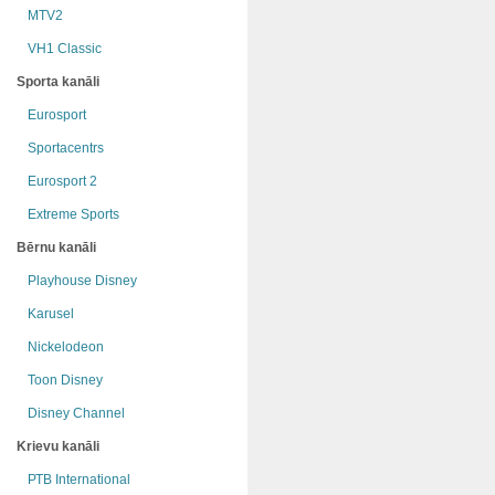
MTV2
VH1 Classic
Sporta kanāli
Eurosport
Sportacentrs
Eurosport 2
Extreme Sports
Bērnu kanāli
Playhouse Disney
Karusel
Nickelodeon
Toon Disney
Disney Channel
Krievu kanāli
РТB International