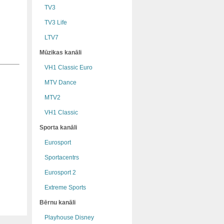
TV3
TV3 Life
LTV7
Mūzikas kanāli
VH1 Classic Euro
MTV Dance
MTV2
VH1 Classic
Sporta kanāli
Eurosport
Sportacentrs
Eurosport 2
Extreme Sports
Bērnu kanāli
Playhouse Disney