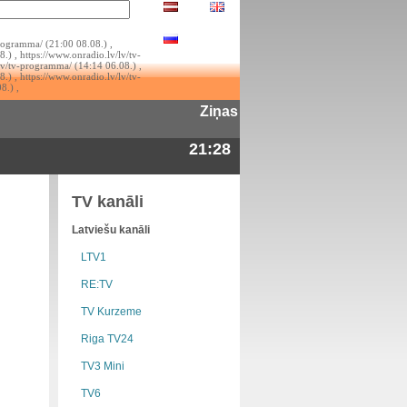
rogramma/ (21:00 08.08.) ,
.) , https://www.onradio.lv/lv/tv-
lv/tv-programma/ (14:14 06.08.) ,
.) , https://www.onradio.lv/lv/tv-
8.) ,
Ziņas
21:28
TV kanāli
Latviešu kanāli
LTV1
RE:TV
TV Kurzeme
Riga TV24
TV3 Mini
TV6