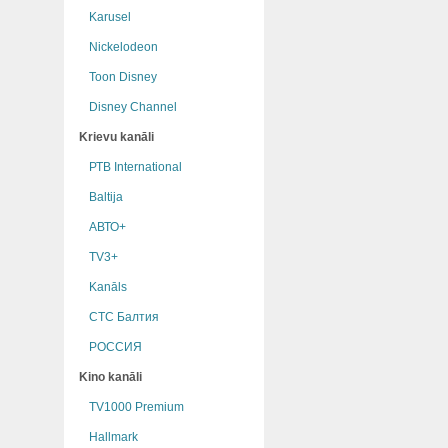
Karusel
Nickelodeon
Toon Disney
Disney Channel
Krievu kanāli
РТB International
Baltija
АВТО+
TV3+
Kanāls
СТС Балтия
РОССИЯ
Kino kanāli
TV1000 Premium
Hallmark