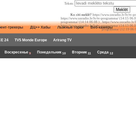
Teksts:
Ko citi meklē?
https://www.onradio.lv/lv/tv-p
https://www.onradio.lv/lv/tv-programma/ (14:15 06.08
programma/ (14:14 06.08.) , https://www.onradio.lv/
https://www.onradio.lv/lv/tv-programma/ (14:13 06.08
рент-трекеры
ДЦ++ Хабы
Лыжные горки
Веб-камеры
programma/ (12:19 06.0
E 24
TV5 Monde Europe
Arirang TV
Воскресенье
Понедельник
Вторник
Среда
9
10
11
12