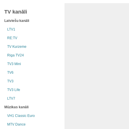
TV kanāli
Latviešu kanāli
LTV1
RE:TV
TV Kurzeme
Riga TV24
TV3 Mini
TV6
TV3
TV3 Life
LTV7
Mūzikas kanāli
VH1 Classic Euro
MTV Dance