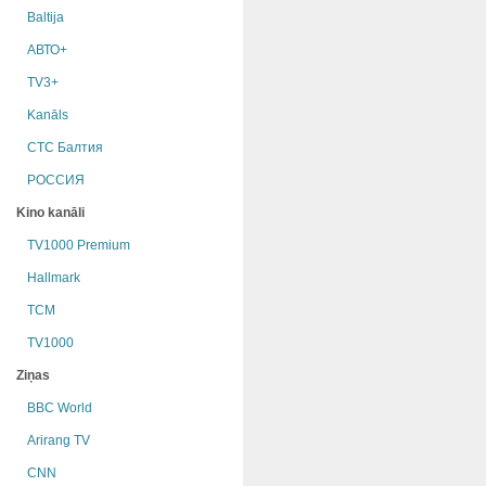
Baltija
АВТО+
TV3+
Kanāls
СТС Балтия
РОССИЯ
Kino kanāli
TV1000 Premium
Hallmark
TCM
TV1000
Ziņas
BBC World
Arirang TV
CNN