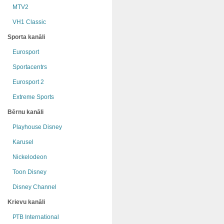
MTV2
VH1 Classic
Sporta kanāli
Eurosport
Sportacentrs
Eurosport 2
Extreme Sports
Bērnu kanāli
Playhouse Disney
Karusel
Nickelodeon
Toon Disney
Disney Channel
Krievu kanāli
РТB International