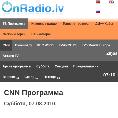
ТВ Программа
Интернет-радио
Торрент-трекеры
ДЦ++ Хабы
Лыжные горки
Веб-камеры
CNN
Bloomberg
BBC World
FRANCE 24
TV5 Monde Europe
Ziņas
Arirang TV
Архив программы
Суббота
Сегодня
Понедельник
10
07:10
Вторник
Среда
Четверг
11
12
13
CNN Программа
Суббота, 07.08.2010.