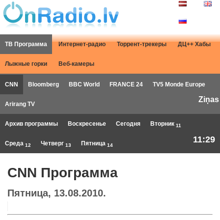
ТВ Программа
Интернет-радио
Торрент-трекеры
ДЦ++ Хабы
Лыжные горки
Веб-камеры
CNN
Bloomberg
BBC World
FRANCE 24
TV5 Monde Europe
Ziņas
Arirang TV
Архив программы
Воскресенье
Сегодня
Вторник
11
11:29
Среда
Четверг
Пятница
12
13
14
CNN Программа
Пятница, 13.08.2010.