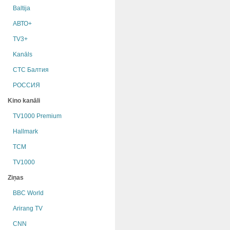
Baltija
АВТО+
TV3+
Kanāls
СТС Балтия
РОССИЯ
Kino kanāli
TV1000 Premium
Hallmark
TCM
TV1000
Ziņas
BBC World
Arirang TV
CNN