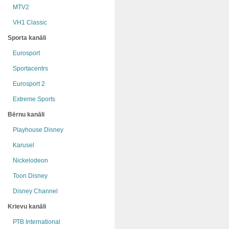
MTV2
VH1 Classic
Sporta kanāli
Eurosport
Sportacentrs
Eurosport 2
Extreme Sports
Bērnu kanāli
Playhouse Disney
Karusel
Nickelodeon
Toon Disney
Disney Channel
Krievu kanāli
РТB International