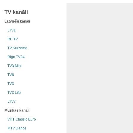
TV kanāli
Latviešu kanāli
LTV1
RE:TV
TV Kurzeme
Riga TV24
TV3 Mini
TV6
TV3
TV3 Life
LTV7
Mūzikas kanāli
VH1 Classic Euro
MTV Dance