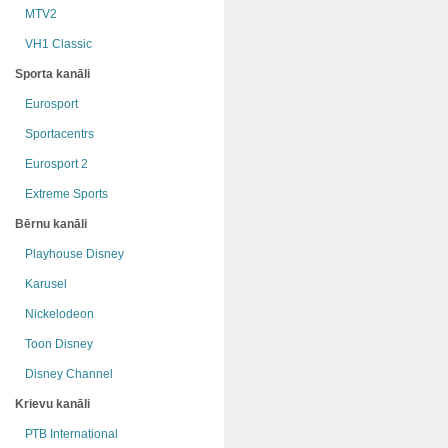
MTV2
VH1 Classic
Sporta kanāli
Eurosport
Sportacentrs
Eurosport 2
Extreme Sports
Bērnu kanāli
Playhouse Disney
Karusel
Nickelodeon
Toon Disney
Disney Channel
Krievu kanāli
РТB International