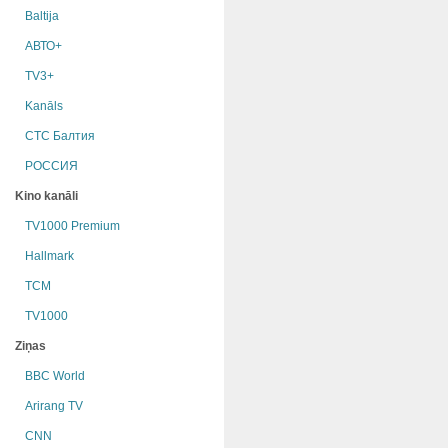
Baltija
АВТО+
TV3+
Kanāls
СТС Балтия
РОССИЯ
Kino kanāli
TV1000 Premium
Hallmark
TCM
TV1000
Ziņas
BBC World
Arirang TV
CNN