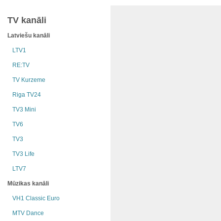
TV kanāli
Latviešu kanāli
LTV1
RE:TV
TV Kurzeme
Riga TV24
TV3 Mini
TV6
TV3
TV3 Life
LTV7
Mūzikas kanāli
VH1 Classic Euro
MTV Dance