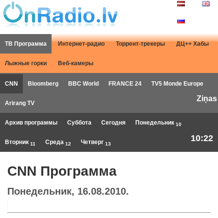
ТВ Программа
Интернет-радио
Торрент-трекеры
ДЦ++ Хабы
Лыжные горки
Веб-камеры
CNN
Bloomberg
BBC World
FRANCE 24
TV5 Monde Europe
Ziņas
Arirang TV
Архив программы
Суббота
Сегодня
Понедельник
10
10:22
Вторник
Среда
Четверг
11
12
13
CNN Программа
Понедельник, 16.08.2010.