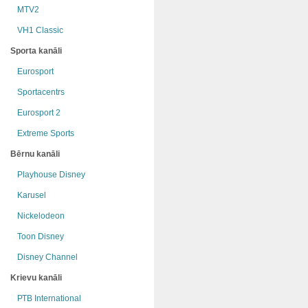
MTV2
VH1 Classic
Sporta kanāli
Eurosport
Sportacentrs
Eurosport 2
Extreme Sports
Bērnu kanāli
Playhouse Disney
Karusel
Nickelodeon
Toon Disney
Disney Channel
Krievu kanāli
РТB International