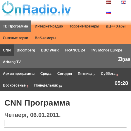
ТВ Программа
Интернет-радио
Торрент-трекеры
ДЦ++ Хабы
Лыжные горки
Веб-камеры
CNN
Bloomberg
BBC World
FRANCE 24
TV5 Monde Europe
Ziņas
Arirang TV
Архив программы
Среда
Сегодня
Пятница
Суббота
7
8
05:28
Воскресенье
Понедельник
9
10
CNN Программа
Четверг, 06.01.2011.