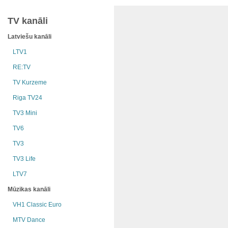
TV kanāli
Latviešu kanāli
LTV1
RE:TV
TV Kurzeme
Riga TV24
TV3 Mini
TV6
TV3
TV3 Life
LTV7
Mūzikas kanāli
VH1 Classic Euro
MTV Dance