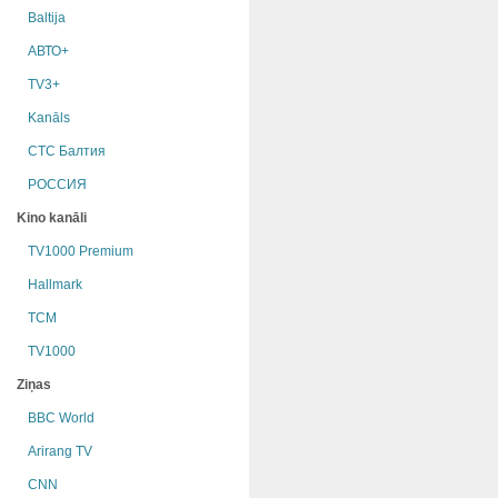
Baltija
АВТО+
TV3+
Kanāls
СТС Балтия
РОССИЯ
Kino kanāli
TV1000 Premium
Hallmark
TCM
TV1000
Ziņas
BBC World
Arirang TV
CNN