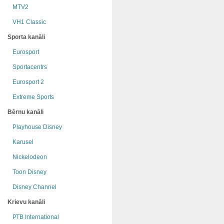
MTV2
VH1 Classic
Sporta kanāli
Eurosport
Sportacentrs
Eurosport 2
Extreme Sports
Bērnu kanāli
Playhouse Disney
Karusel
Nickelodeon
Toon Disney
Disney Channel
Krievu kanāli
РТB International