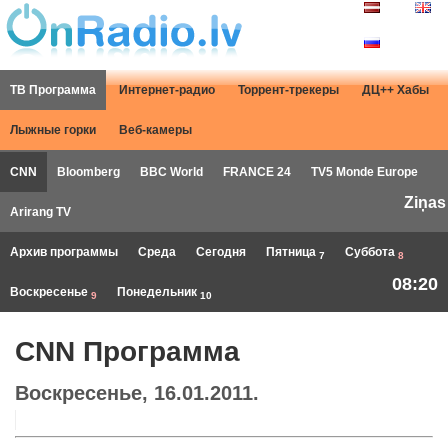
ТВ Программа
Интернет-радио
Торрент-трекеры
ДЦ++ Хабы
Лыжные горки
Веб-камеры
CNN
Bloomberg
BBC World
FRANCE 24
TV5 Monde Europe
Ziņas
Arirang TV
Архив программы
Среда
Сегодня
Пятница
Суббота
7
8
08:20
Воскресенье
Понедельник
9
10
CNN Программа
Воскресенье, 16.01.2011.