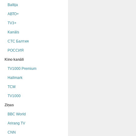
Baltija
АВТО+
TV3+
Kanāls
СТС Балтия
РОССИЯ
Kino kanāli
TV1000 Premium
Hallmark
TCM
TV1000
Ziņas
BBC World
Arirang TV
CNN