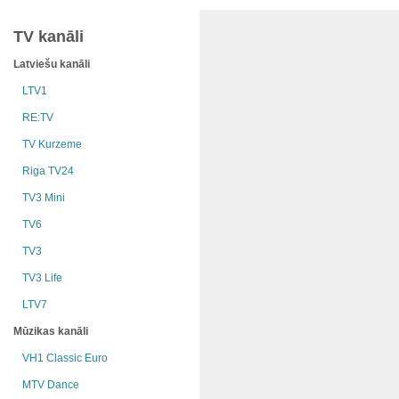
TV kanāli
Latviešu kanāli
LTV1
RE:TV
TV Kurzeme
Riga TV24
TV3 Mini
TV6
TV3
TV3 Life
LTV7
Mūzikas kanāli
VH1 Classic Euro
MTV Dance