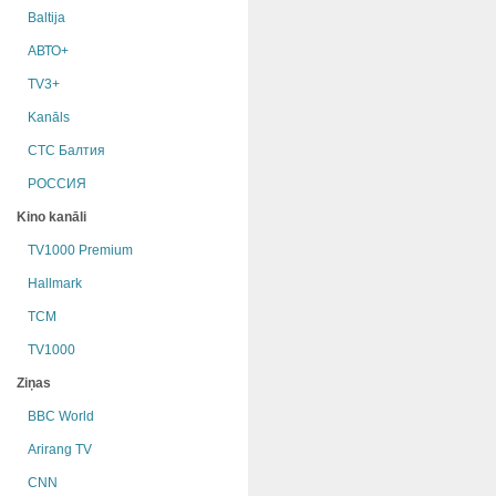
Baltija
АВТО+
TV3+
Kanāls
СТС Балтия
РОССИЯ
Kino kanāli
TV1000 Premium
Hallmark
TCM
TV1000
Ziņas
BBC World
Arirang TV
CNN