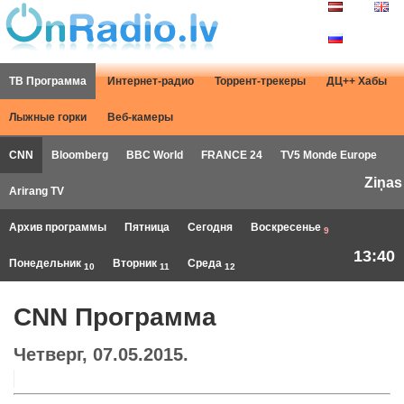
ТВ Программа
Интернет-радио
Торрент-трекеры
ДЦ++ Хабы
Лыжные горки
Веб-камеры
CNN
Bloomberg
BBC World
FRANCE 24
TV5 Monde Europe
Ziņas
Arirang TV
Архив программы
Пятница
Сегодня
Воскресенье
9
13:40
Понедельник
Вторник
Среда
10
11
12
CNN Программа
Четверг, 07.05.2015.