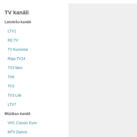
TV kanāli
Latviešu kanāli
LTV1
RE:TV
TV Kurzeme
Riga TV24
TV3 Mini
TV6
TV3
TV3 Life
LTV7
Mūzikas kanāli
VH1 Classic Euro
MTV Dance