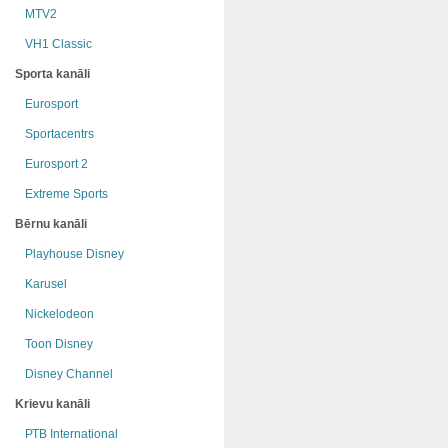
MTV2
VH1 Classic
Sporta kanāli
Eurosport
Sportacentrs
Eurosport 2
Extreme Sports
Bērnu kanāli
Playhouse Disney
Karusel
Nickelodeon
Toon Disney
Disney Channel
Krievu kanāli
РТB International