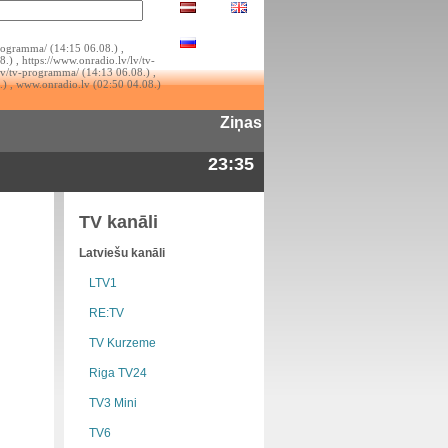
rogramma/ (14:15 06.08.) ,
.) , https://www.onradio.lv/lv/tv-
lv/tv-programma/ (14:13 06.08.) ,
.) , www.onradio.lv (02:50 04.08.)
Ziņas
23:35
TV kanāli
Latviešu kanāli
LTV1
RE:TV
TV Kurzeme
Riga TV24
TV3 Mini
TV6