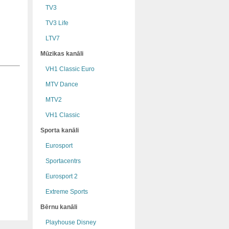
TV3
TV3 Life
LTV7
Mūzikas kanāli
VH1 Classic Euro
MTV Dance
MTV2
VH1 Classic
Sporta kanāli
Eurosport
Sportacentrs
Eurosport 2
Extreme Sports
Bērnu kanāli
Playhouse Disney