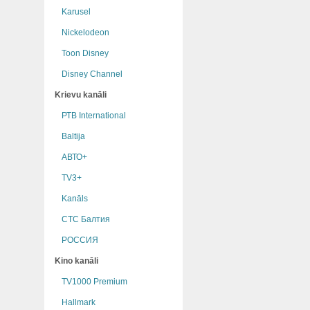
Karusel
Nickelodeon
Toon Disney
Disney Channel
Krievu kanāli
РТB International
Baltija
АВТО+
TV3+
Kanāls
СТС Балтия
РОССИЯ
Kino kanāli
TV1000 Premium
Hallmark