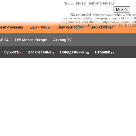
Teksts:
Ko citi meklē?
https://www.onradio.lv/lv/tv-p
https://www.onradio.lv/lv/tv-programma/ (14:14 06.08
programma/ (14:14 06.08.) , https://www.onradio.lv/
https://www.onradio.lv/lv/tv-programma/ (12:19 06.08
рент-трекеры
ДЦ++ Хабы
Лыжные горки
Веб-камеры
,
E 24
TV5 Monde Europe
Arirang TV
Суббота
Воскресенье
Понедельник
Вторник
8
9
10
11