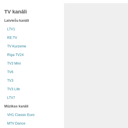
TV kanāli
Latviešu kanāli
LTV1
RE:TV
TV Kurzeme
Riga TV24
TV3 Mini
TV6
TV3
TV3 Life
LTV7
Mūzikas kanāli
VH1 Classic Euro
MTV Dance