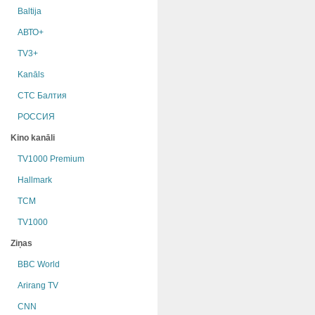
Baltija
АВТО+
TV3+
Kanāls
СТС Балтия
РОССИЯ
Kino kanāli
TV1000 Premium
Hallmark
TCM
TV1000
Ziņas
BBC World
Arirang TV
CNN