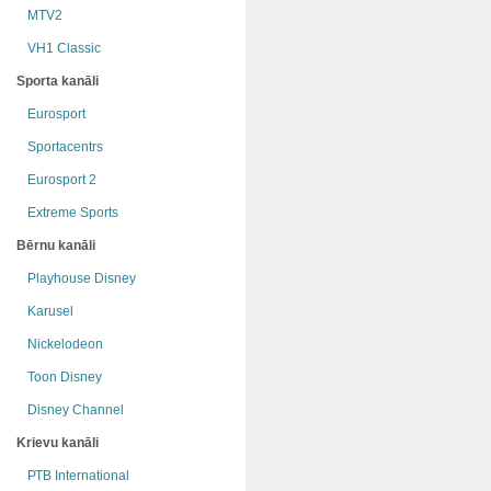
MTV2
VH1 Classic
Sporta kanāli
Eurosport
Sportacentrs
Eurosport 2
Extreme Sports
Bērnu kanāli
Playhouse Disney
Karusel
Nickelodeon
Toon Disney
Disney Channel
Krievu kanāli
РТB International