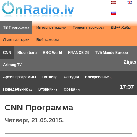
ТВ Программа
Интернет-радио
Торрент-трекеры
ДЦ++ Хабы
Лыжные горки
Веб-камеры
CNN
Bloomberg
BBC World
FRANCE 24
TV5 Monde Europe
Ziņas
Arirang TV
Архив программы
Пятница
Сегодня
Воскресенье
9
17:37
Понедельник
Вторник
Среда
10
11
12
CNN Программа
Четверг, 21.05.2015.