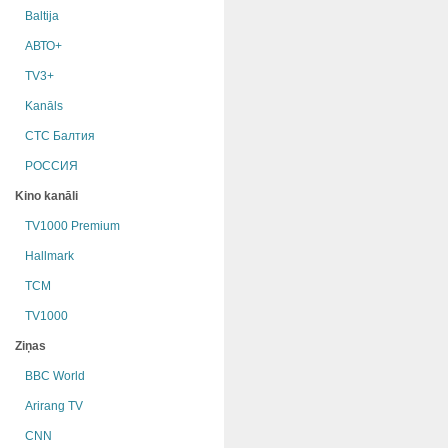
Baltija
АВТО+
TV3+
Kanāls
СТС Балтия
РОССИЯ
Kino kanāli
TV1000 Premium
Hallmark
TCM
TV1000
Ziņas
BBC World
Arirang TV
CNN