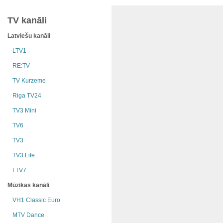
TV kanāli
Latviešu kanāli
LTV1
RE:TV
TV Kurzeme
Riga TV24
TV3 Mini
TV6
TV3
TV3 Life
LTV7
Mūzikas kanāli
VH1 Classic Euro
MTV Dance