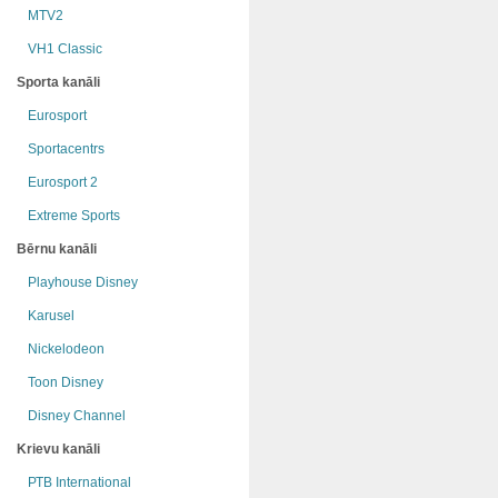
MTV2
VH1 Classic
Sporta kanāli
Eurosport
Sportacentrs
Eurosport 2
Extreme Sports
Bērnu kanāli
Playhouse Disney
Karusel
Nickelodeon
Toon Disney
Disney Channel
Krievu kanāli
РТB International