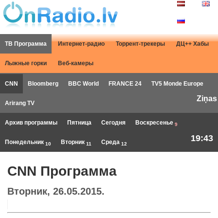
ТВ Программа
Интернет-радио
Торрент-трекеры
ДЦ++ Хабы
Лыжные горки
Веб-камеры
CNN
Bloomberg
BBC World
FRANCE 24
TV5 Monde Europe
Ziņas
Arirang TV
Архив программы
Пятница
Сегодня
Воскресенье
9
19:43
Понедельник
Вторник
Среда
10
11
12
CNN Программа
Вторник, 26.05.2015.