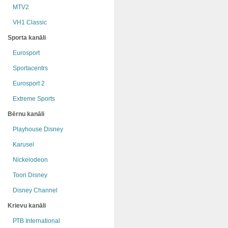
MTV2
VH1 Classic
Sporta kanāli
Eurosport
Sportacentrs
Eurosport 2
Extreme Sports
Bērnu kanāli
Playhouse Disney
Karusel
Nickelodeon
Toon Disney
Disney Channel
Krievu kanāli
РТB International