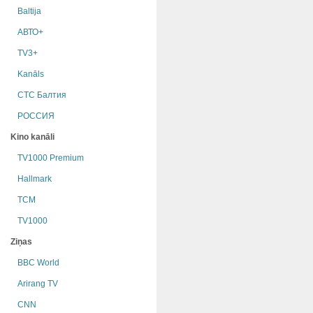
Baltija
АВТО+
TV3+
Kanāls
СТС Балтия
РОССИЯ
Kino kanāli
TV1000 Premium
Hallmark
TCM
TV1000
Ziņas
BBC World
Arirang TV
CNN