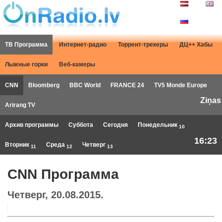
ТВ Программа
Интернет-радио
Торрент-трекеры
ДЦ++ Хабы
Лыжные горки
Веб-камеры
CNN
Bloomberg
BBC World
FRANCE 24
TV5 Monde Europe
Ziņas
Arirang TV
Архив программы
Суббота
Сегодня
Понедельник
10
16:23
Вторник
Среда
Четверг
11
12
13
CNN Программа
Четверг, 20.08.2015.