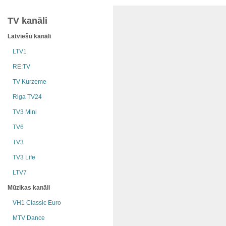
TV kanāli
Latviešu kanāli
LTV1
RE:TV
TV Kurzeme
Riga TV24
TV3 Mini
TV6
TV3
TV3 Life
LTV7
Mūzikas kanāli
VH1 Classic Euro
MTV Dance