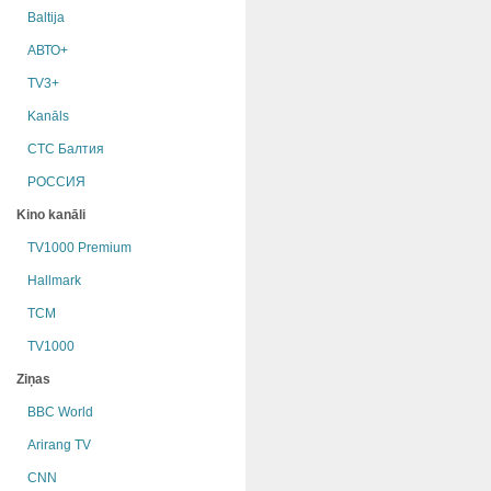
Baltija
АВТО+
TV3+
Kanāls
СТС Балтия
РОССИЯ
Kino kanāli
TV1000 Premium
Hallmark
TCM
TV1000
Ziņas
BBC World
Arirang TV
CNN