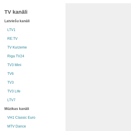
TV kanāli
Latviešu kanāli
LTV1
RE:TV
TV Kurzeme
Riga TV24
TV3 Mini
TV6
TV3
TV3 Life
LTV7
Mūzikas kanāli
VH1 Classic Euro
MTV Dance