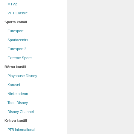
MTV2
VH1 Classic
Sporta kanāli
Eurosport
Sportacentrs
Eurosport 2
Extreme Sports
Bērnu kanāli
Playhouse Disney
Karusel
Nickelodeon
Toon Disney
Disney Channel
Krievu kanāli
РТB International