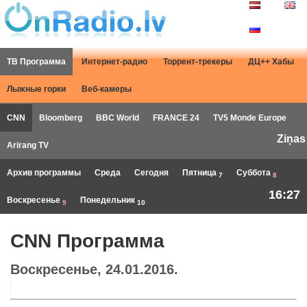
ТВ Программа
Интернет-радио
Торрент-трекеры
ДЦ++ Хабы
Лыжные горки
Веб-камеры
CNN
Bloomberg
BBC World
FRANCE 24
TV5 Monde Europe
Ziņas
Arirang TV
Архив программы
Среда
Сегодня
Пятница
Суббота
7
8
16:27
Воскресенье
Понедельник
9
10
CNN Программа
Воскресенье, 24.01.2016.