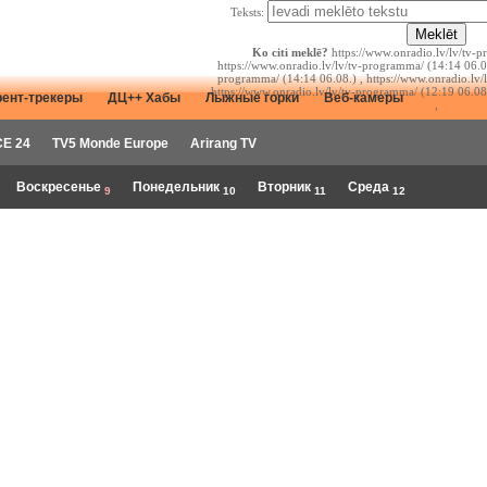
Teksts:
Ko citi meklē?
https://www.onradio.lv/lv/tv-p
https://www.onradio.lv/lv/tv-programma/ (14:14 06.08
programma/ (14:14 06.08.) , https://www.onradio.lv/
https://www.onradio.lv/lv/tv-programma/ (12:19 06.08
рент-трекеры
ДЦ++ Хабы
Лыжные горки
Веб-камеры
,
E 24
TV5 Monde Europe
Arirang TV
Воскресенье
Понедельник
Вторник
Среда
9
10
11
12