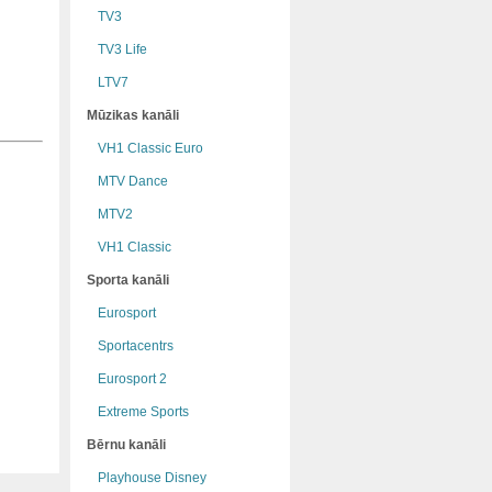
TV3
TV3 Life
LTV7
Mūzikas kanāli
VH1 Classic Euro
MTV Dance
MTV2
VH1 Classic
Sporta kanāli
Eurosport
Sportacentrs
Eurosport 2
Extreme Sports
Bērnu kanāli
Playhouse Disney