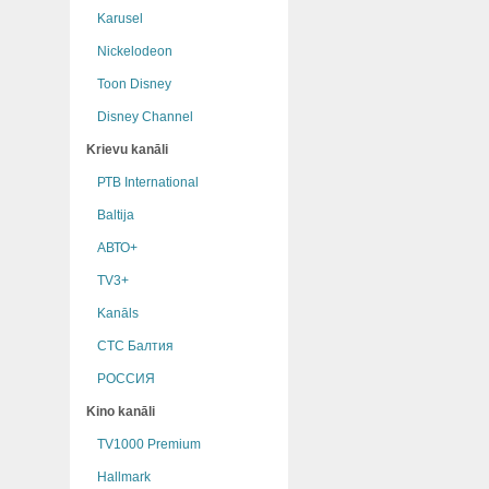
Karusel
Nickelodeon
Toon Disney
Disney Channel
Krievu kanāli
РТB International
Baltija
АВТО+
TV3+
Kanāls
СТС Балтия
РОССИЯ
Kino kanāli
TV1000 Premium
Hallmark