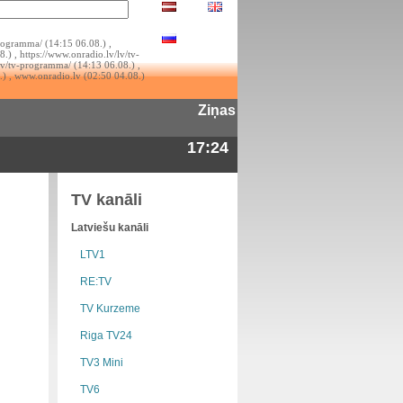
rogramma/ (14:15 06.08.) ,
.) , https://www.onradio.lv/lv/tv-
lv/tv-programma/ (14:13 06.08.) ,
.) , www.onradio.lv (02:50 04.08.)
Ziņas
17:24
TV kanāli
Latviešu kanāli
LTV1
RE:TV
TV Kurzeme
Riga TV24
TV3 Mini
TV6