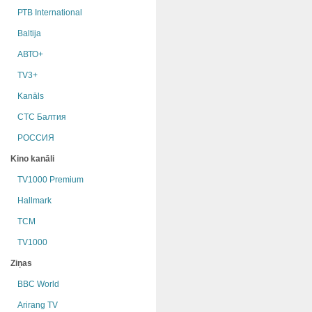
РТB International
Baltija
АВТО+
TV3+
Kanāls
СТС Балтия
РОССИЯ
Kino kanāli
TV1000 Premium
Hallmark
TCM
TV1000
Ziņas
BBC World
Arirang TV