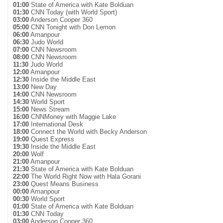
01:00
State of America with Kate Bolduan
01:30
CNN Today (with World Sport)
03:00
Anderson Cooper 360
05:00
CNN Tonight with Don Lemon
06:00
Amanpour
06:30
Judo World
07:00
CNN Newsroom
08:00
CNN Newsroom
11:30
Judo World
12:00
Amanpour
12:30
Inside the Middle East
13:00
New Day
14:00
CNN Newsroom
14:30
World Sport
15:00
News Stream
16:00
CNNMoney with Maggie Lake
17:00
International Desk
18:00
Connect the World with Becky Anderson
19:00
Quest Express
19:30
Inside the Middle East
20:00
Wolf
21:00
Amanpour
21:30
State of America with Kate Bolduan
22:00
The World Right Now with Hala Gorani
23:00
Quest Means Business
00:00
Amanpour
00:30
World Sport
01:00
State of America with Kate Bolduan
01:30
CNN Today
03:00
Anderson Cooper 360