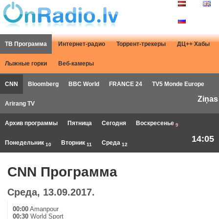
ТВ Программа
Интернет-радио
Торрент-трекеры
ДЦ++ Хабы
Лыжные горки
Веб-камеры
CNN
Bloomberg
BBC World
FRANCE 24
TV5 Monde Europe
Ziņas
Arirang TV
Архив программы
Пятница
Сегодня
Воскресенье
9
14:05
Понедельник
Вторник
Среда
10
11
12
CNN Программа
Среда, 13.09.2017.
00:00
Amanpour
00:30
World Sport