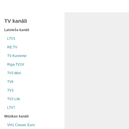
TV kanāli
Latviešu kanāli
LTV1
RE:TV
TV Kurzeme
Riga TV24
TV3 Mini
TV6
TV3
TV3 Life
LTV7
Mūzikas kanāli
VH1 Classic Euro