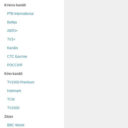
Krievu kanāli
РТB International
Baltija
АВТО+
TV3+
Kanāls
СТС Балтия
РОССИЯ
Kino kanāli
TV1000 Premium
Hallmark
TCM
TV1000
Ziņas
BBC World