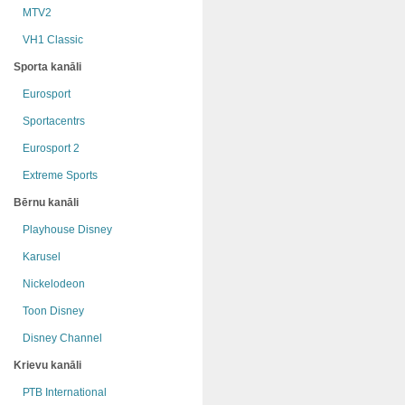
MTV2
VH1 Classic
Sporta kanāli
Eurosport
Sportacentrs
Eurosport 2
Extreme Sports
Bērnu kanāli
Playhouse Disney
Karusel
Nickelodeon
Toon Disney
Disney Channel
Krievu kanāli
РТB International