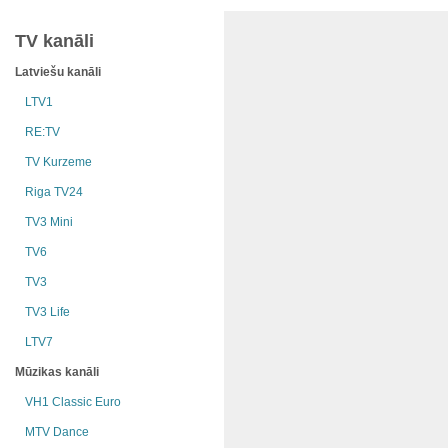
TV kanāli
Latviešu kanāli
LTV1
RE:TV
TV Kurzeme
Riga TV24
TV3 Mini
TV6
TV3
TV3 Life
LTV7
Mūzikas kanāli
VH1 Classic Euro
MTV Dance