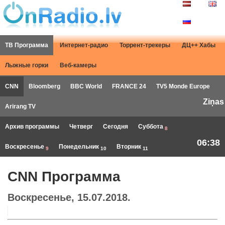
ТВ Программа
Интернет-радио
Торрент-трекеры
ДЦ++ Хабы
Лыжные горки
Веб-камеры
CNN
Bloomberg
BBC World
FRANCE 24
TV5 Monde Europe
Ziņas
Arirang TV
Архив программы
Четверг
Сегодня
Суббота
8
06:38
Воскресенье
Понедельник
Вторник
9
10
11
CNN Программа
Воскресенье, 15.07.2018.