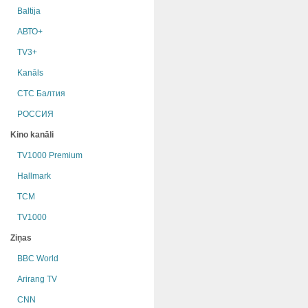
Baltija
АВТО+
TV3+
Kanāls
СТС Балтия
РОССИЯ
Kino kanāli
TV1000 Premium
Hallmark
TCM
TV1000
Ziņas
BBC World
Arirang TV
CNN