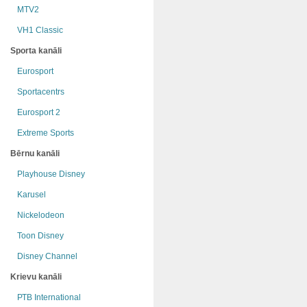
MTV2
VH1 Classic
Sporta kanāli
Eurosport
Sportacentrs
Eurosport 2
Extreme Sports
Bērnu kanāli
Playhouse Disney
Karusel
Nickelodeon
Toon Disney
Disney Channel
Krievu kanāli
РТB International