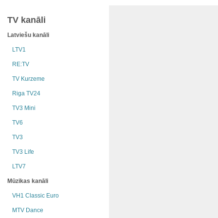
TV kanāli
Latviešu kanāli
LTV1
RE:TV
TV Kurzeme
Riga TV24
TV3 Mini
TV6
TV3
TV3 Life
LTV7
Mūzikas kanāli
VH1 Classic Euro
MTV Dance