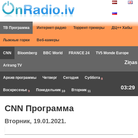
ТВ Программа
Интернет-радио
Торрент-трекеры
ДЦ++ Хабы
Лыжные горки
Веб-камеры
CNN
Bloomberg
BBC World
FRANCE 24
TV5 Monde Europe
Ziņas
Arirang TV
Архив программы
Четверг
Сегодня
Суббота
8
03:29
Воскресенье
Понедельник
Вторник
9
10
11
CNN Программа
Вторник, 19.01.2021.