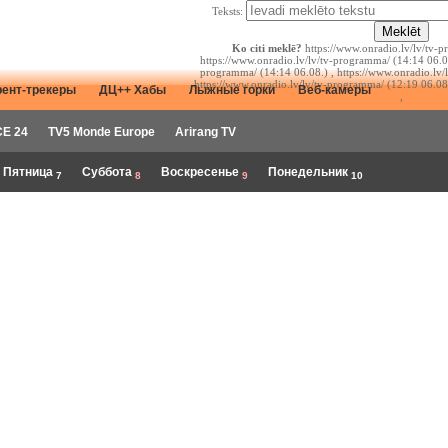
Teksts:
Ko citi meklē?
https://www.onradio.lv/lv/tv-p
https://www.onradio.lv/lv/tv-programma/ (14:14 06.08
programma/ (14:14 06.08.) , https://www.onradio.lv/
https://www.onradio.lv/lv/tv-programma/ (12:19 06.08
рент-трекеры
ДЦ++ Хабы
Лыжные горки
Веб-камеры
,
E 24
TV5 Monde Europe
Arirang TV
Пятница
Суббота
Воскресенье
Понедельник
7
8
9
10