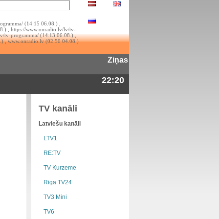
rogramma/ (14:15 06.08.) ,
.) , https://www.onradio.lv/lv/tv-
lv/tv-programma/ (14:13 06.08.) ,
.) , www.onradio.lv (02:50 04.08.)
Ziņas
22:20
TV kanāli
Latviešu kanāli
LTV1
RE:TV
TV Kurzeme
Riga TV24
TV3 Mini
TV6