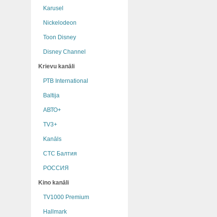
Karusel
Nickelodeon
Toon Disney
Disney Channel
Krievu kanāli
РТB International
Baltija
АВТО+
TV3+
Kanāls
СТС Балтия
РОССИЯ
Kino kanāli
TV1000 Premium
Hallmark