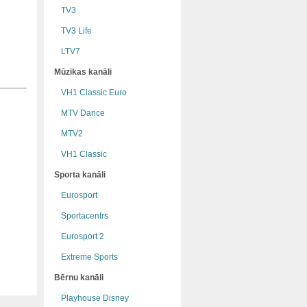
TV3
TV3 Life
LTV7
Mūzikas kanāli
VH1 Classic Euro
MTV Dance
MTV2
VH1 Classic
Sporta kanāli
Eurosport
Sportacentrs
Eurosport 2
Extreme Sports
Bērnu kanāli
Playhouse Disney