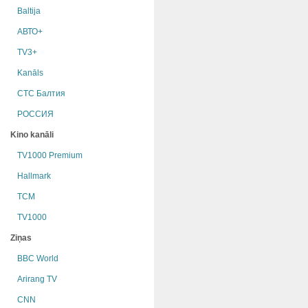
Baltija
АВТО+
TV3+
Kanāls
СТС Балтия
РОССИЯ
Kino kanāli
TV1000 Premium
Hallmark
TCM
TV1000
Ziņas
BBC World
Arirang TV
CNN