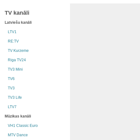
TV kanāli
Latviešu kanāli
LTV1
RE:TV
TV Kurzeme
Riga TV24
TV3 Mini
TV6
TV3
TV3 Life
LTV7
Mūzikas kanāli
VH1 Classic Euro
MTV Dance