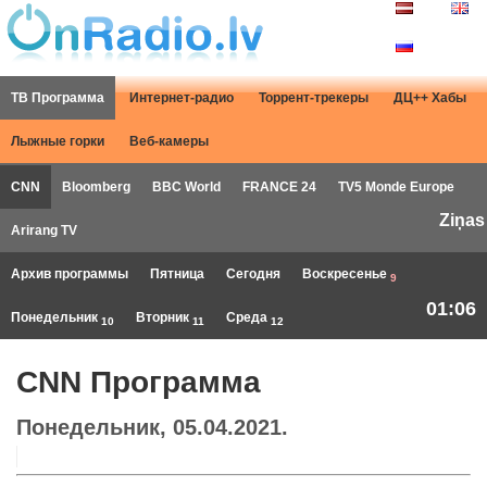
ТВ Программа
Интернет-радио
Торрент-трекеры
ДЦ++ Хабы
Лыжные горки
Веб-камеры
CNN
Bloomberg
BBC World
FRANCE 24
TV5 Monde Europe
Ziņas
Arirang TV
Архив программы
Пятница
Сегодня
Воскресенье
9
01:06
Понедельник
Вторник
Среда
10
11
12
CNN Программа
Понедельник, 05.04.2021.