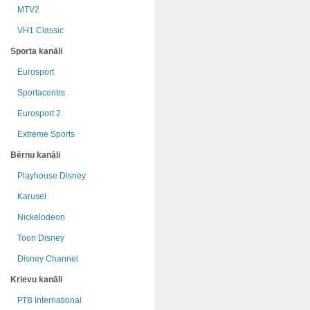
MTV2
VH1 Classic
Sporta kanāli
Eurosport
Sportacentrs
Eurosport 2
Extreme Sports
Bērnu kanāli
Playhouse Disney
Karusel
Nickelodeon
Toon Disney
Disney Channel
Krievu kanāli
РТB International