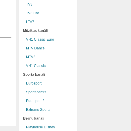
TV3
TV3 Life
LTV7
Mūzikas kanāli
VH1 Classic Euro
MTV Dance
MTV2
VH1 Classic
Sporta kanāli
Eurosport
Sportacentrs
Eurosport 2
Extreme Sports
Bērnu kanāli
Playhouse Disney