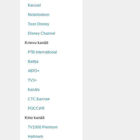
Karusel
Nickelodeon
Toon Disney
Disney Channel
Krievu kanāli
РТB International
Baltija
АВТО+
TV3+
Kanāls
СТС Балтия
РОССИЯ
Kino kanāli
TV1000 Premium
Hallmark