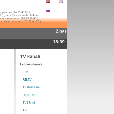
rogramma/ (14:15 06.08.) ,
.) , https://www.onradio.lv/lv/tv-
lv/tv-programma/ (14:13 06.08.) ,
.) , www.onradio.lv (02:50 04.08.)
Ziņas
18:39
TV kanāli
Latviešu kanāli
LTV1
RE:TV
TV Kurzeme
Riga TV24
TV3 Mini
TV6