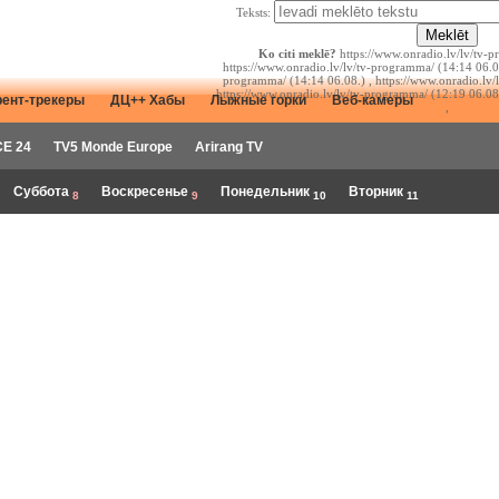
Teksts:
Ko citi meklē?
https://www.onradio.lv/lv/tv-p
https://www.onradio.lv/lv/tv-programma/ (14:14 06.08
programma/ (14:14 06.08.) , https://www.onradio.lv/
https://www.onradio.lv/lv/tv-programma/ (12:19 06.08
рент-трекеры
ДЦ++ Хабы
Лыжные горки
Веб-камеры
,
E 24
TV5 Monde Europe
Arirang TV
Суббота
Воскресенье
Понедельник
Вторник
8
9
10
11