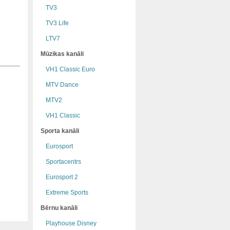
TV3
TV3 Life
LTV7
Mūzikas kanāli
VH1 Classic Euro
MTV Dance
MTV2
VH1 Classic
Sporta kanāli
Eurosport
Sportacentrs
Eurosport 2
Extreme Sports
Bērnu kanāli
Playhouse Disney