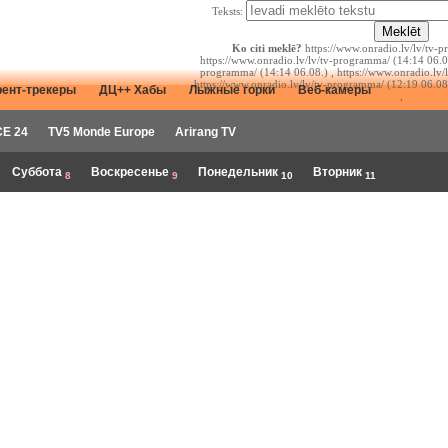
Teksts:
Ko citi meklē?
https://www.onradio.lv/lv/tv-p
https://www.onradio.lv/lv/tv-programma/ (14:14 06.08
programma/ (14:14 06.08.) , https://www.onradio.lv/
https://www.onradio.lv/lv/tv-programma/ (12:19 06.08
рент-трекеры
ДЦ++ Хабы
Лыжные горки
Веб-камеры
,
E 24
TV5 Monde Europe
Arirang TV
Суббота
Воскресенье
Понедельник
Вторник
8
9
10
11