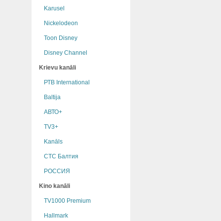
Karusel
Nickelodeon
Toon Disney
Disney Channel
Krievu kanāli
РТB International
Baltija
АВТО+
TV3+
Kanāls
СТС Балтия
РОССИЯ
Kino kanāli
TV1000 Premium
Hallmark