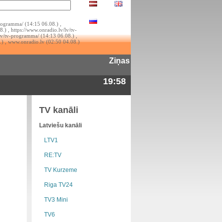
rogramma/ (14:15 06.08.) ,
.) , https://www.onradio.lv/lv/tv-
lv/tv-programma/ (14:13 06.08.) ,
.) , www.onradio.lv (02:50 04.08.)
Ziņas
19:58
TV kanāli
Latviešu kanāli
LTV1
RE:TV
TV Kurzeme
Riga TV24
TV3 Mini
TV6