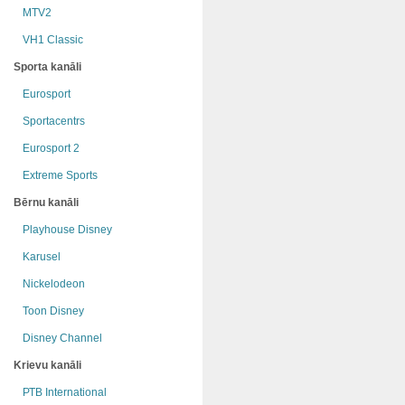
MTV2
VH1 Classic
Sporta kanāli
Eurosport
Sportacentrs
Eurosport 2
Extreme Sports
Bērnu kanāli
Playhouse Disney
Karusel
Nickelodeon
Toon Disney
Disney Channel
Krievu kanāli
РТB International