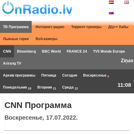
ТВ Программа
Интернет-радио
Торрент-трекеры
ДЦ++ Хабы
Лыжные горки
Веб-камеры
CNN
Bloomberg
BBC World
FRANCE 24
TV5 Monde Europe
Ziņas
Arirang TV
Архив программы
Пятница
Сегодня
Воскресенье
9
11:08
Понедельник
Вторник
Среда
10
11
12
CNN Программа
Воскресенье, 17.07.2022.