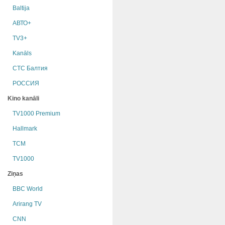
Baltija
АВТО+
TV3+
Kanāls
СТС Балтия
РОССИЯ
Kino kanāli
TV1000 Premium
Hallmark
TCM
TV1000
Ziņas
BBC World
Arirang TV
CNN