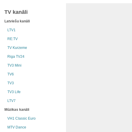
TV kanāli
Latviešu kanāli
LTV1
RE:TV
TV Kurzeme
Riga TV24
TV3 Mini
TV6
TV3
TV3 Life
LTV7
Mūzikas kanāli
VH1 Classic Euro
MTV Dance