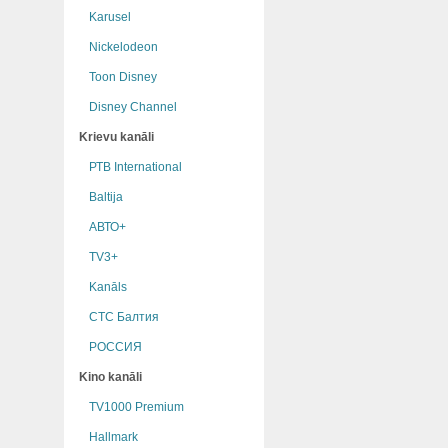
Karusel
Nickelodeon
Toon Disney
Disney Channel
Krievu kanāli
РТB International
Baltija
АВТО+
TV3+
Kanāls
СТС Балтия
РОССИЯ
Kino kanāli
TV1000 Premium
Hallmark