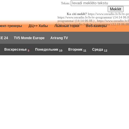
Teksts:
Ko citi meklē?
https://www.onradio.lv/lv/tv-p
https://www.onradio.lv/lv/tv-programma/ (14:14 06.08
programma/ (14:14 06.08.) , https://www.onradio.lv/
https://www.onradio.lv/lv/tv-programma/ (12:19 06.08
рент-трекеры
ДЦ++ Хабы
Лыжные горки
Веб-камеры
,
E 24
TV5 Monde Europe
Arirang TV
Воскресенье
Понедельник
Вторник
Среда
9
10
11
12