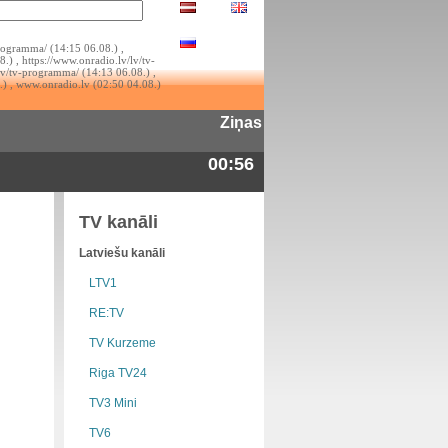
rogramma/ (14:15 06.08.) ,
.) , https://www.onradio.lv/lv/tv-
lv/tv-programma/ (14:13 06.08.) ,
.) , www.onradio.lv (02:50 04.08.)
Ziņas
00:56
TV kanāli
Latviešu kanāli
LTV1
RE:TV
TV Kurzeme
Riga TV24
TV3 Mini
TV6