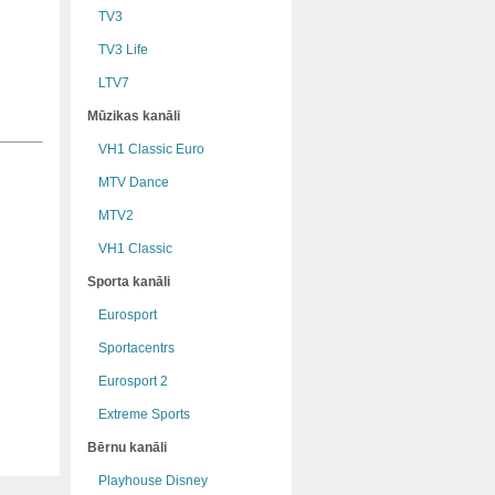
TV3
TV3 Life
LTV7
Mūzikas kanāli
VH1 Classic Euro
MTV Dance
MTV2
VH1 Classic
Sporta kanāli
Eurosport
Sportacentrs
Eurosport 2
Extreme Sports
Bērnu kanāli
Playhouse Disney