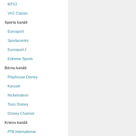
MTV2
VH1 Classic
Sporta kanāli
Eurosport
Sportacentrs
Eurosport 2
Extreme Sports
Bērnu kanāli
Playhouse Disney
Karusel
Nickelodeon
Toon Disney
Disney Channel
Krievu kanāli
РТB International