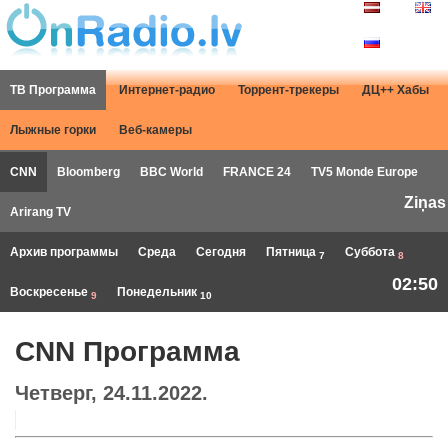
ТВ Программа
Интернет-радио
Торрент-трекеры
ДЦ++ Хабы
Лыжные горки
Веб-камеры
CNN
Bloomberg
BBC World
FRANCE 24
TV5 Monde Europe
Ziņas
Arirang TV
Архив программы
Среда
Сегодня
Пятница
Суббота
7
8
02:50
Воскресенье
Понедельник
9
10
CNN Программа
Четверг, 24.11.2022.