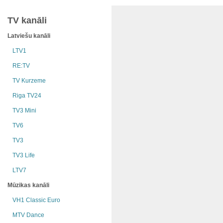
TV kanāli
Latviešu kanāli
LTV1
RE:TV
TV Kurzeme
Riga TV24
TV3 Mini
TV6
TV3
TV3 Life
LTV7
Mūzikas kanāli
VH1 Classic Euro
MTV Dance