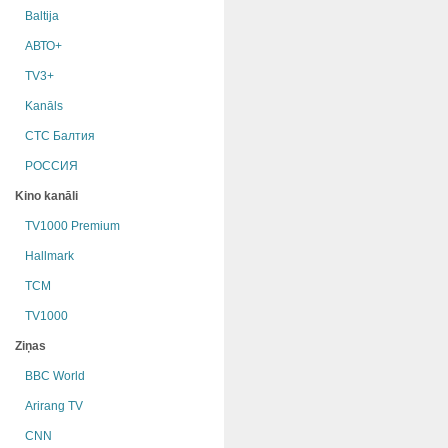
Baltija
АВТО+
TV3+
Kanāls
СТС Балтия
РОССИЯ
Kino kanāli
TV1000 Premium
Hallmark
TCM
TV1000
Ziņas
BBC World
Arirang TV
CNN