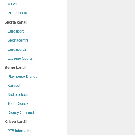
MTV2
VH1 Classic
Sporta kanāli
Eurosport
Sportacentrs
Eurosport 2
Extreme Sports
Bērnu kanāli
Playhouse Disney
Karusel
Nickelodeon
Toon Disney
Disney Channel
Krievu kanāli
РТB International