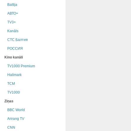
Baltija
АВТО+
TV3+
Kanāls
СТС Балтия
РОССИЯ
Kino kanāli
TV1000 Premium
Hallmark
TCM
TV1000
Ziņas
BBC World
Arirang TV
CNN