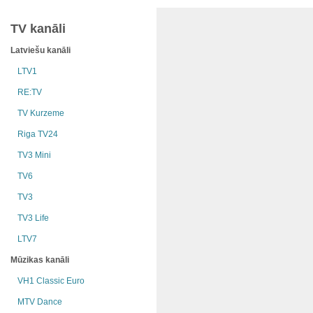
TV kanāli
Latviešu kanāli
LTV1
RE:TV
TV Kurzeme
Riga TV24
TV3 Mini
TV6
TV3
TV3 Life
LTV7
Mūzikas kanāli
VH1 Classic Euro
MTV Dance