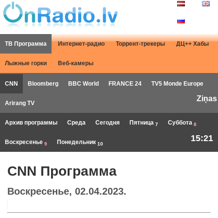
ТВ Программа
Интернет-радио
Торрент-трекеры
ДЦ++ Хабы
Лыжные горки
Веб-камеры
CNN
Bloomberg
BBC World
FRANCE 24
TV5 Monde Europe
Ziņas
Arirang TV
Архив программы
Среда
Сегодня
Пятница
Суббота
7
8
15:21
Воскресенье
Понедельник
9
10
CNN Программа
Воскресенье, 02.04.2023.