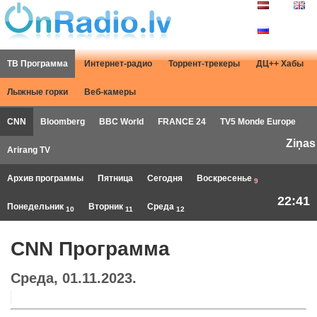
ТВ Программа
Интернет-радио
Торрент-трекеры
ДЦ++ Хабы
Лыжные горки
Веб-камеры
CNN
Bloomberg
BBC World
FRANCE 24
TV5 Monde Europe
Ziņas
Arirang TV
Архив программы
Пятница
Сегодня
Воскресенье
9
22:41
Понедельник
Вторник
Среда
10
11
12
CNN Программа
Среда, 01.11.2023.