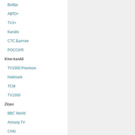
Baltija
АВТО+
TV3+
Kanāls
СТС Балтия
РОССИЯ
Kino kanāli
TV1000 Premium
Hallmark
TCM
TV1000
Ziņas
BBC World
Arirang TV
CNN