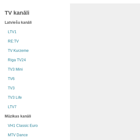
TV kanāli
Latviešu kanāli
LTV1
RE:TV
TV Kurzeme
Riga TV24
TV3 Mini
TV6
TV3
TV3 Life
LTV7
Mūzikas kanāli
VH1 Classic Euro
MTV Dance