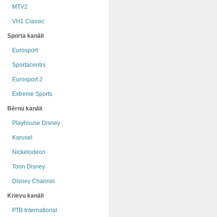
MTV2
VH1 Classic
Sporta kanāli
Eurosport
Sportacentrs
Eurosport 2
Extreme Sports
Bērnu kanāli
Playhouse Disney
Karusel
Nickelodeon
Toon Disney
Disney Channel
Krievu kanāli
РТB International